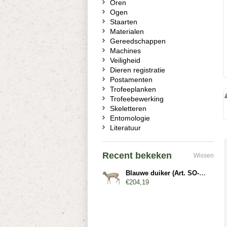
Oren
Ogen
Staarten
Materialen
Gereedschappen
Machines
Veiligheid
Dieren registratie
Postamenten
Trofeeplanken
Trofeebewerking
Skeletteren
Entomologie
Literatuur
Recent bekeken
Wissen
Blauwe duiker (Art. SO-G-AF-BD2-L)
€204,19