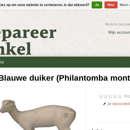
kies op om onze website te verbeteren. Is dat akkoord?
Ja
Nee
Meer 
Welkom bezoeke
Mijn accoun
la)
Blauwe duiker (Philantomba mont
Nog
Je beoordel