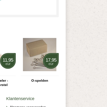
11,95
17,95
eur
eur
ler -
O-spelden
rstel
Klantenservice