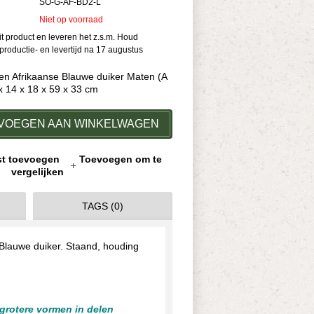
SO-G-AF-BD2-L
Niet op voorraad
dit product en leveren het z.s.m. Houd
roductie- en levertijd na 17 augustus
een Afrikaanse Blauwe duiker Maten (A
 x 14 x 18 x 59 x 33 cm
VOEGEN AAN WINKELWAGEN
jst toevoegen
Toevoegen om te
vergelijken
TAGS (0)
 Blauwe duiker. Staand, houding
 grotere vormen in delen