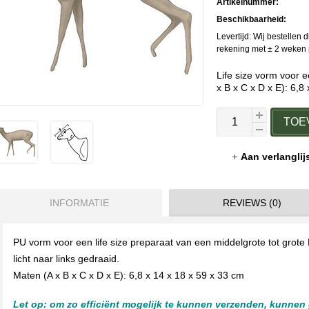
Artikelnummer:
Beschikbaarheid:
Levertijd: Wij bestellen 
rekening met ± 2 weken p
Life size vorm voor 
x B x C x D x E): 6,8
TOE
Aan verlangli
INFORMATIE
REVIEWS (0)
PU vorm voor een life size preparaat van een middelgrote tot grote
licht naar links gedraaid.
Maten (A x B x C x D x E): 6,8 x 14 x 18 x 59 x 33 cm
Let op: om zo efficiënt mogelijk te kunnen verzenden, kunnen