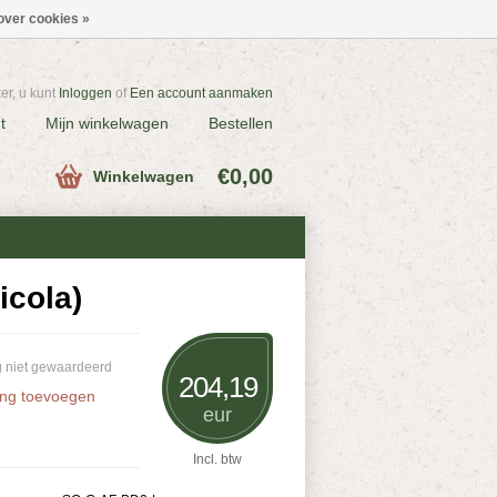
over cookies »
r, u kunt
Inloggen
of
Een account aanmaken
t
Mijn winkelwagen
Bestellen
€0,00
Winkelwagen
icola)
 niet gewaardeerd
204,19
ing toevoegen
eur
Incl. btw