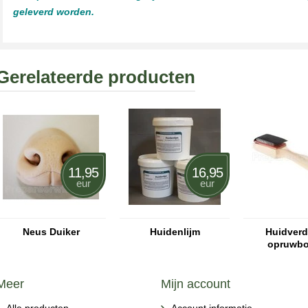
geleverd worden.
Gerelateerde producten
11,95
16,95
eur
eur
Neus Duiker
Huidenlijm
Huidverde
opruwbo
Meer
Mijn account