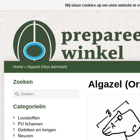
Wij slaan cookies op om onze website te v
Home
»
Algazel (Oryx dammah)
Zoeken
Algazel (O
Categorieën
Looistoffen
PU lichamen
Gebitten en tongen
Neuzen