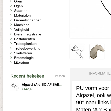
Oren
Ogen
Staarten
Materialen
Gereedschappen
Machines
Veiligheid
Dieren registratie
Postamenten
Trofeeplanken
Trofeebewerking
Skeletteren
Entomologie
Literatuur
INFORMATIE
Recent bekeken
Wissen
Algazel (Art. SO-AF-SAE1-L)
PU vorm voor 
€142,18
Algazel, ook 
90° naar links 
Maten (A x B x