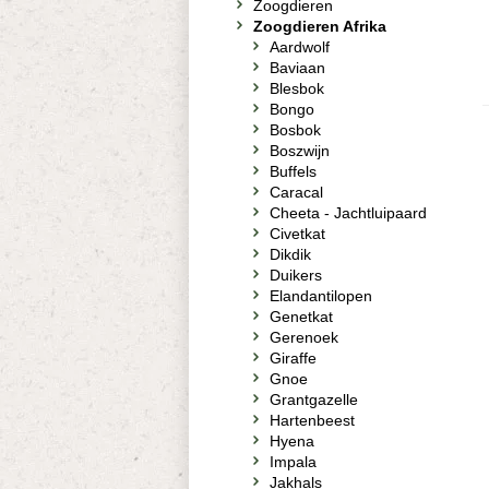
Zoogdieren
Zoogdieren Afrika
Aardwolf
Baviaan
Blesbok
Bongo
Bosbok
Boszwijn
Buffels
Caracal
Cheeta - Jachtluipaard
Civetkat
Dikdik
Duikers
Elandantilopen
Genetkat
Gerenoek
Giraffe
Gnoe
Grantgazelle
Hartenbeest
Hyena
Impala
Jakhals