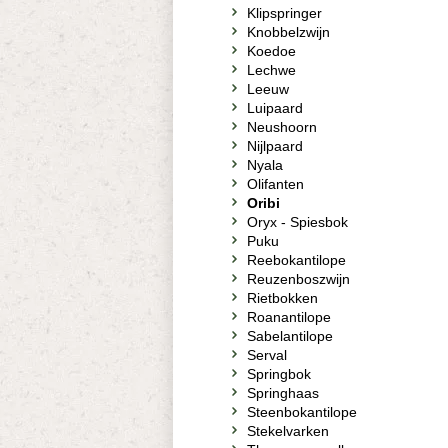
Klipspringer
Knobbelzwijn
Koedoe
Lechwe
Leeuw
Luipaard
Neushoorn
Nijlpaard
Nyala
Olifanten
Oribi
Oryx - Spiesbok
Puku
Reebokantilope
Reuzenboszwijn
Rietbokken
Roanantilope
Sabelantilope
Serval
Springbok
Springhaas
Steenbokantilope
Stekelvarken