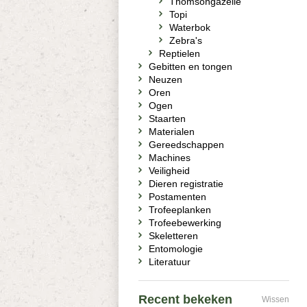
Thomsongazelle
Topi
Waterbok
Zebra's
Reptielen
Gebitten en tongen
Neuzen
Oren
Ogen
Staarten
Materialen
Gereedschappen
Machines
Veiligheid
Dieren registratie
Postamenten
Trofeeplanken
Trofeebewerking
Skeletteren
Entomologie
Literatuur
Recent bekeken
Wissen