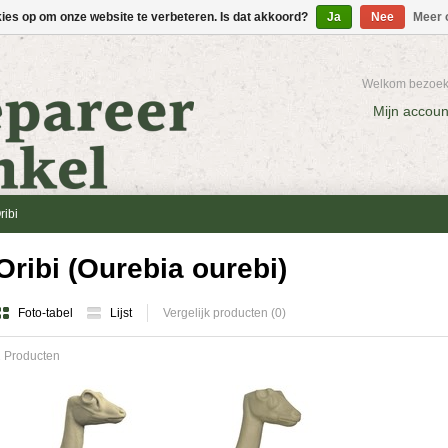
kies op om onze website te verbeteren. Is dat akkoord?
Ja
Nee
Meer 
Welkom bezoeke
Mijn accoun
ribi
Oribi (Ourebia ourebi)
Foto-tabel
Lijst
Vergelijk producten (0)
 Producten