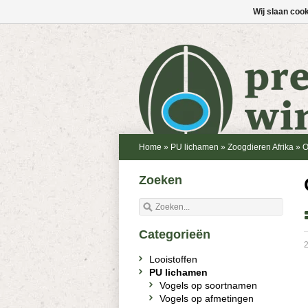
Wij slaan coo
Home
»
PU lichamen
»
Zoogdieren Afrika
»
O
Zoeken
Categorieën
2
Looistoffen
PU lichamen
Vogels op soortnamen
Vogels op afmetingen