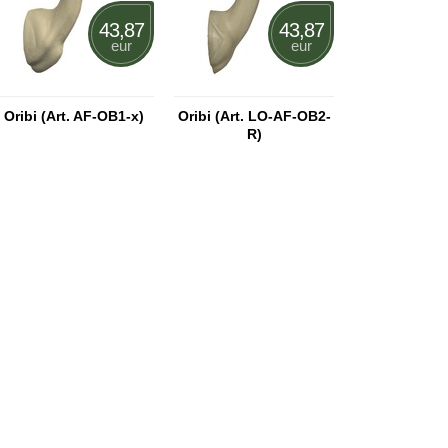
43,87
43,87
eur
eur
Oribi (Art. AF-OB1-x)
Oribi (Art. LO-AF-OB2-
R)