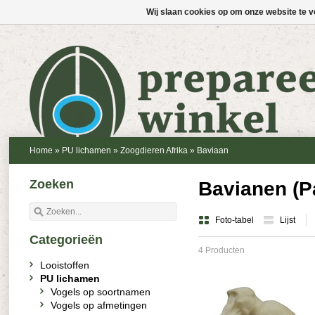
Wij slaan cookies op om onze website te v
Home
»
PU lichamen
»
Zoogdieren Afrika
»
Baviaan
Zoeken
Bavianen (P
Foto-tabel
Lijst
Categorieën
4 Producten
Looistoffen
PU lichamen
Vogels op soortnamen
Vogels op afmetingen