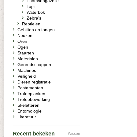
Thomsongazelle
Topi
Waterbok
Zebra's
Reptielen
Gebitten en tongen
Neuzen
Oren
Ogen
Staarten
Materialen
Gereedschappen
Machines
Veiligheid
Dieren registratie
Postamenten
Trofeeplanken
Trofeebewerking
Skeletteren
Entomologie
Literatuur
Recent bekeken
Wissen