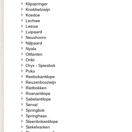
Klipspringer
Knobbelzwijn
Koedoe
Lechwe
Leeuw
Luipaard
Neushoorn
Nijlpaard
Nyala
Olifanten
Oribi
Oryx - Spiesbok
Puku
Reebokantilope
Reuzenboszwijn
Rietbokken
Roanantilope
Sabelantilope
Serval
Springbok
Springhaas
Steenbokantilope
Stekelvarken