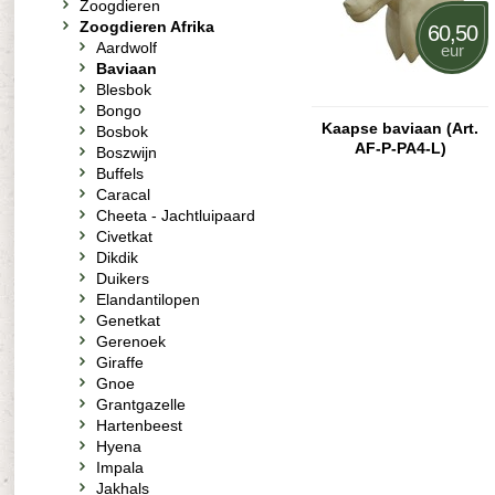
Zoogdieren
Zoogdieren Afrika
60,50
Aardwolf
eur
Baviaan
Blesbok
Bongo
Kaapse baviaan (Art.
Bosbok
AF-P-PA4-L)
Boszwijn
Buffels
Caracal
Cheeta - Jachtluipaard
Civetkat
Dikdik
Duikers
Elandantilopen
Genetkat
Gerenoek
Giraffe
Gnoe
Grantgazelle
Hartenbeest
Hyena
Impala
Jakhals