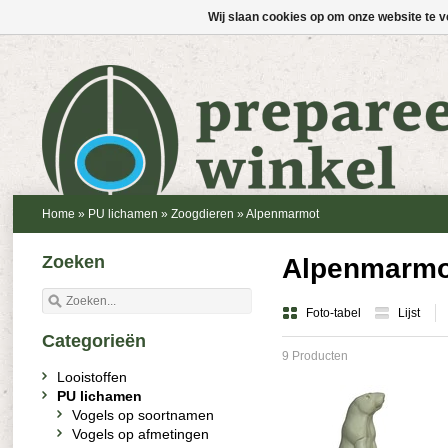
Wij slaan cookies op om onze website te v
Home
»
PU lichamen
»
Zoogdieren
»
Alpenmarmot
Zoeken
Alpenmarmo
Foto-tabel
Lijst
Categorieën
9 Producten
Looistoffen
PU lichamen
Vogels op soortnamen
Vogels op afmetingen