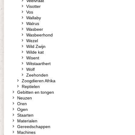
Veelvraat
Visotter
Vos
Wallaby
Walrus
Wasbeer
Wasbeerhond
Wezel
Wild Zwijn
Wilde kat
Wisent
Witstaarthert
Wolf
Zeehonden
Zoogdieren Afrika
Reptielen
Gebitten en tongen
Neuzen
Oren
Ogen
Staarten
Materialen
Gereedschappen
Machines