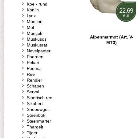
Koe - rund
22,69
Konijn
eur
Lynx
Moeflon
Mol
Muntjak
Alpenmarmot (Art. V-
Muskusos
MT3)
Muskusrat
Nevelpanter
Paarden
Pekari
Poema
Ree
Rendier
Schapen
Serval
Siberisch ree
Sikahert
Sneeuwgeit
Steenbok
Steenmarter
Thargeit
Tijger