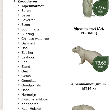
Zoogdieren
Alpenmarmot
72,60
Beren
eur
Bever
Beverrat
Bizon
Alpenmarmot (Art.
Boommarter
PU/BMT1)
Bunzing
Chinese waterree
Damhert
Das
Edelhert
Eekhoorn
Egel
78,65
Eland
eur
Geit
Gems
Genetkat
Alpenmarmot (Art. G-
Goudjakhals
MT14-x)
Haas
Hermelijn
Indische antilope
Kangoeroe
Kat - Huiskat