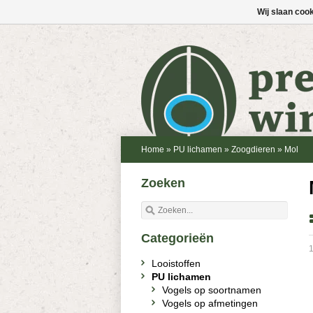
Wij slaan coo
Home
»
PU lichamen
»
Zoogdieren
»
Mol
Zoeken
Categorieën
1
Looistoffen
PU lichamen
Vogels op soortnamen
Vogels op afmetingen