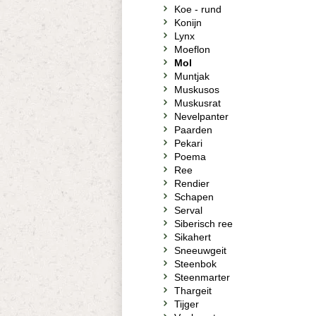
Koe - rund
Konijn
Lynx
Moeflon
Mol
Muntjak
Muskusos
Muskusrat
Nevelpanter
Paarden
Pekari
Poema
Ree
Rendier
Schapen
Serval
Siberisch ree
Sikahert
Sneeuwgeit
Steenbok
Steenmarter
Thargeit
Tijger