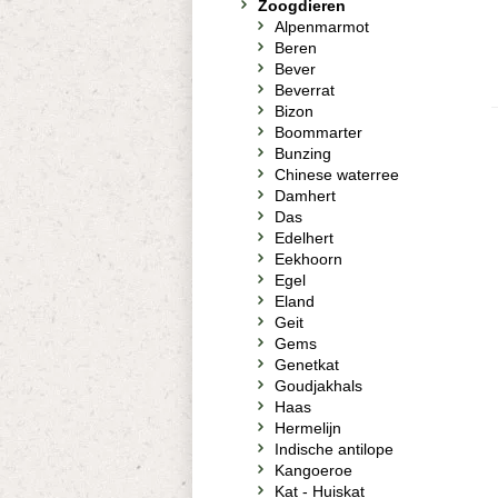
Zoogdieren
Alpenmarmot
Beren
Bever
Beverrat
Bizon
Boommarter
Bunzing
Chinese waterree
Damhert
Das
Edelhert
Eekhoorn
Egel
Eland
Geit
Gems
Genetkat
Goudjakhals
Haas
Hermelijn
Indische antilope
Kangoeroe
Kat - Huiskat