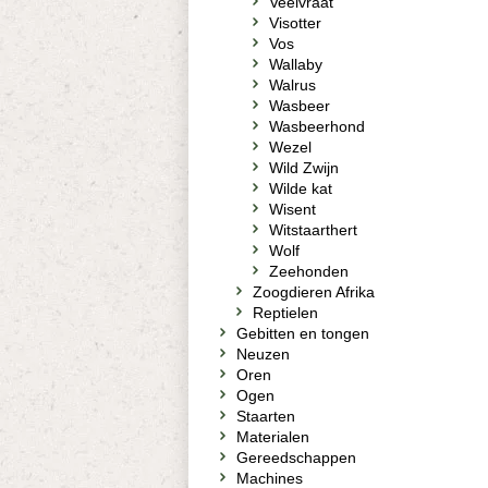
Veelvraat
Visotter
Vos
Wallaby
Walrus
Wasbeer
Wasbeerhond
Wezel
Wild Zwijn
Wilde kat
Wisent
Witstaarthert
Wolf
Zeehonden
Zoogdieren Afrika
Reptielen
Gebitten en tongen
Neuzen
Oren
Ogen
Staarten
Materialen
Gereedschappen
Machines