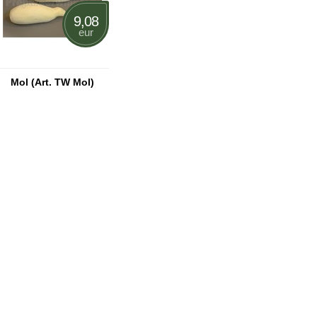
9,08
eur
Mol (Art. TW Mol)