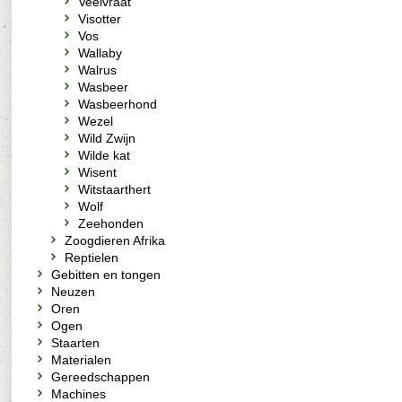
Veelvraat
Visotter
Vos
Wallaby
Walrus
Wasbeer
Wasbeerhond
Wezel
Wild Zwijn
Wilde kat
Wisent
Witstaarthert
Wolf
Zeehonden
Zoogdieren Afrika
Reptielen
Gebitten en tongen
Neuzen
Oren
Ogen
Staarten
Materialen
Gereedschappen
Machines