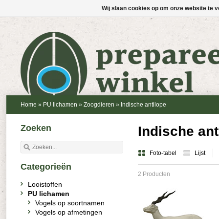
Wij slaan cookies op om onze website te v
Home
»
PU lichamen
»
Zoogdieren
»
Indische antilope
Zoeken
Indische ant
Foto-tabel
Lijst
Categorieën
2 Producten
Looistoffen
PU lichamen
Vogels op soortnamen
Vogels op afmetingen