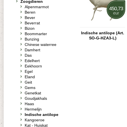
Zoogdieren
Alpenmarmot
450,73
Beren
eur
Bever
Beverrat
Bizon
Indische antilope (Art.
Boommarter
SO-G-HZA3-L)
Bunzing
Chinese waterree
Damhert
Das
Edelhert
Eekhoorn
Egel
Eland
Geit
Gems
Genetkat
Goudjakhals
Haas
Hermelijn
Indische antilope
Kangoeroe
Kat - Huiskat