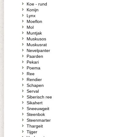
Koe - rund
Konijn
Lynx
Moeflon
Mol
Muntjak
Muskusos
Muskusrat
Nevelpanter
Paarden
Pekari
Poema
Ree
Rendier
Schapen
Serval
Siberisch ree
Sikahert
Sneeuwgeit
Steenbok
Steenmarter
Thargeit
Tijger