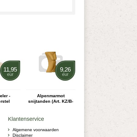
11,95
9,26
eur
eur
ler -
Alpenmarmot
rstel
snijtanden (Art. KZ/B-
MT1)
Klantenservice
Algemene voorwaarden
Disclaimer