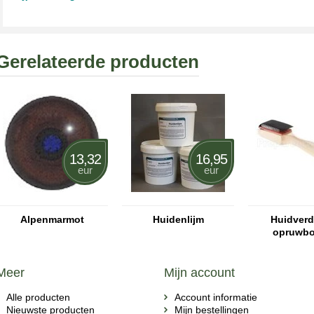
Gerelateerde producten
13,32
16,95
eur
eur
Alpenmarmot
Huidenlijm
Huidverde
opruwbo
Meer
Mijn account
Alle producten
Account informatie
Nieuwste producten
Mijn bestellingen