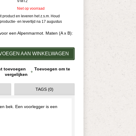
V-MT2
Niet op voorraad
dit product en leveren het z.s.m. Houd
roductie- en levertijd na 17 augustus
voor een Alpenmarmot. Maten (A x B):
VOEGEN AAN WINKELWAGEN
jst toevoegen
Toevoegen om te
vergelijken
TAGS (0)
en bek. Een voorlegger is een