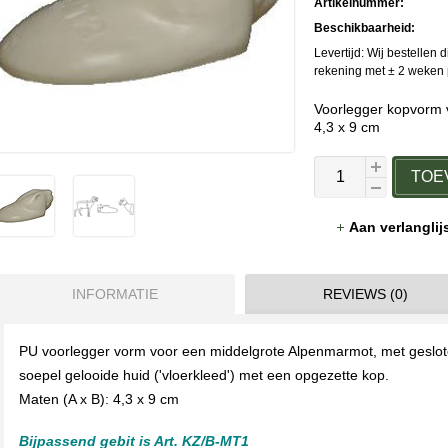
Artikelnummer:
Beschikbaarheid:
Levertijd: Wij bestellen 
rekening met ± 2 weken p
Voorlegger kopvorm 
4,3 x 9 cm
TOE
Aan verlangli
INFORMATIE
REVIEWS (0)
PU voorlegger vorm voor een middelgrote Alpenmarmot, met geslot
soepel gelooide huid ('vloerkleed') met een opgezette kop.
Maten (A x B): 4,3 x 9 cm
Bijpassend gebit is Art. KZ/B-MT1