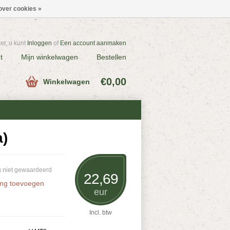
over cookies »
r, u kunt
Inloggen
of
Een account aanmaken
t
Mijn winkelwagen
Bestellen
€0,00
Winkelwagen
)
 niet gewaardeerd
22,69
ing toevoegen
eur
Incl. btw