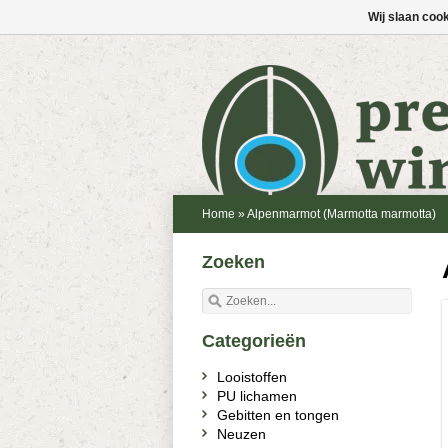
Wij slaan coo
Home
»
Alpenmarmot (Marmotta marmotta)
Zoeken
Categorieën
Looistoffen
PU lichamen
Gebitten en tongen
Neuzen