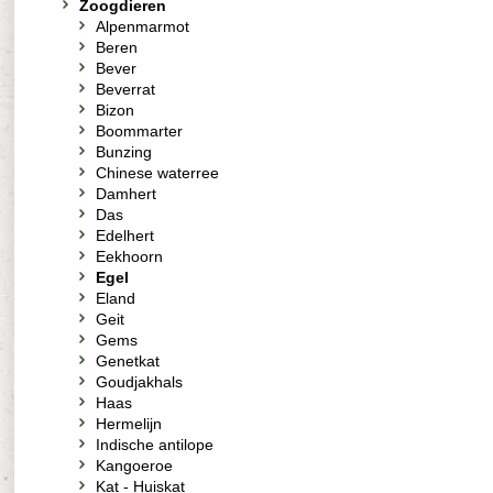
Zoogdieren
Alpenmarmot
Beren
Bever
Beverrat
Bizon
Boommarter
Bunzing
Chinese waterree
Damhert
Das
Edelhert
Eekhoorn
Egel
Eland
Geit
Gems
Genetkat
Goudjakhals
Haas
Hermelijn
Indische antilope
Kangoeroe
Kat - Huiskat