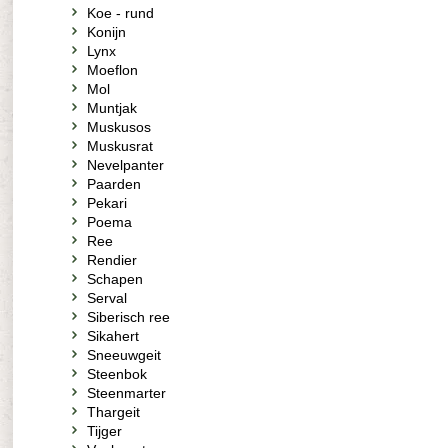
Koe - rund
Konijn
Lynx
Moeflon
Mol
Muntjak
Muskusos
Muskusrat
Nevelpanter
Paarden
Pekari
Poema
Ree
Rendier
Schapen
Serval
Siberisch ree
Sikahert
Sneeuwgeit
Steenbok
Steenmarter
Thargeit
Tijger