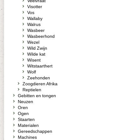
Veelvraat
Visotter
Vos
Wallaby
Walrus
Wasbeer
Wasbeerhond
Wezel
Wild Zwijn
Wilde kat
Wisent
Witstaarthert
Wolf
Zeehonden
Zoogdieren Afrika
Reptielen
Gebitten en tongen
Neuzen
Oren
Ogen
Staarten
Materialen
Gereedschappen
Machines