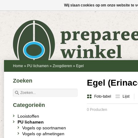
Wij slaan cookies op om onze website te v
Home
»
PU lichamen
»
Zoogdieren
»
Egel
Zoeken
Egel (Erina
Foto-tabel
Lijst
Categorieën
0 Producten
Looistoffen
PU lichamen
Vogels op soortnamen
Vogels op afmetingen