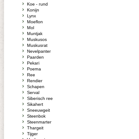
Koe - rund
Konijn
Lynx
Moeflon
Mol
Muntjak
Muskusos
Muskusrat
Nevelpanter
Paarden
Pekari
Poema
Ree
Rendier
Schapen
Serval
Siberisch ree
Sikahert
Sneeuwgeit
Steenbok
Steenmarter
Thargeit
Tijger