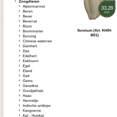
Zoogdieren
Alpenmarmot
33,28
Beren
eur
Bever
Beverrat
Bizon
Scrotum (Art. KH/H-
Boommarter
B01)
Bunzing
Chinese waterree
Damhert
Das
Edelhert
Eekhoorn
Egel
Eland
Geit
Gems
Genetkat
Goudjakhals
Haas
Hermelijn
Indische antilope
Kangoeroe
Kat - Huiskat