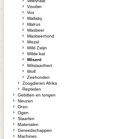
Veelvraat
Visotter
Vos
Wallaby
Walrus
Wasbeer
Wasbeerhond
Wezel
Wild Zwijn
Wilde kat
Wisent
Witstaarthert
Wolf
Zeehonden
Zoogdieren Afrika
Reptielen
Gebitten en tongen
Neuzen
Oren
Ogen
Staarten
Materialen
Gereedschappen
Machines