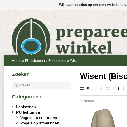
Wij slaan cookies op om onze website te v
Home
»
PU lichamen
»
Zoogdieren
»
Wisent
Zoeken
Wisent (Bis
Foto-tabel
Lijst
Categorieën
4 Producten
Looistoffen
PU lichamen
Vogels op soortnamen
Vogels op afmetingen