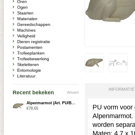
Oren
Ogen
Staarten
Materialen
Gereedschappen
Machines
Veiligheid
Dieren registratie
Postamenten
Trofeeplanken
Trofeebewerking
Skeletteren
Entomologie
Literatuur
INFORMATIE
Recent bekeken
Wissen
Alpenmarmot (Art. PU/BMT3)
PU vorm voor e
€78,65
Alpenmarmot. Z
worden separa
Maten: 4,7 x 1