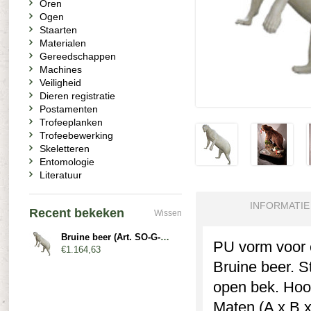
Oren
Ogen
Staarten
Materialen
Gereedschappen
Machines
Veiligheid
Dieren registratie
Postamenten
Trofeeplanken
Trofeebewerking
Skeletteren
Entomologie
Literatuur
INFORMATIE
Recent bekeken
Wissen
Bruine beer (Art. SO-G-B13-L-O)
PU vorm voor e
€1.164,63
Bruine beer. S
open bek. Hoof
Maten (A x B x