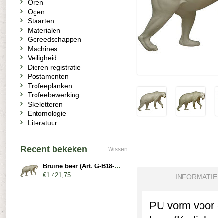
Oren
Ogen
Staarten
Materialen
Gereedschappen
Machines
Veiligheid
Dieren registratie
Postamenten
Trofeeplanken
Trofeebewerking
Skeletteren
Entomologie
Literatuur
Recent bekeken
Wissen
Bruine beer (Art. G-B18-R-x)
€1.421,75
INFORMATIE
PU vorm voor e