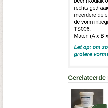
beer (Kodiak o
rechts gedraai
meerdere delen
de vorm inbegr
TS006.
Maten (A x B x
Let op: om zo
grotere vorme
Gerelateerde