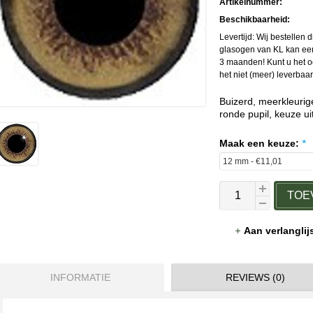
Artikelnummer:
Beschikbaarheid:
Levertijd: Wij bestellen d
glasogen van KL kan een
3 maanden! Kunt u het o
het niet (meer) leverbaar.
Buizerd, meerkleurig
ronde pupil, keuze ui
Maak een keuze:
*
TOE
Aan verlangli
INFORMATIE
REVIEWS (0)