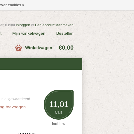
over cookies »
r, u kunt
Inloggen
of
Een account aanmaken
t
Mijn winkelwagen
Bestellen
€0,00
Winkelwagen
 niet gewaardeerd
11,01
ing toevoegen
eur
Incl. btw