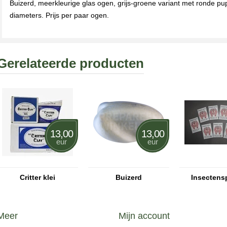
Buizerd, meerkleurige glas ogen, grijs-groene variant met ronde pupi
diameters. Prijs per paar ogen.
Gerelateerde producten
13,00
13,00
eur
eur
Critter klei
Buizerd
Insectens
Meer
Mijn account