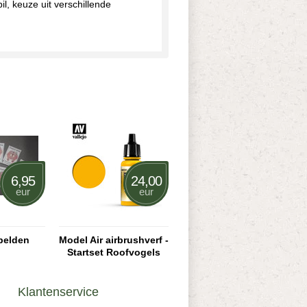
l, keuze uit verschillende
6,95
24,00
eur
eur
pelden
Model Air airbrushverf -
Startset Roofvogels
Klantenservice