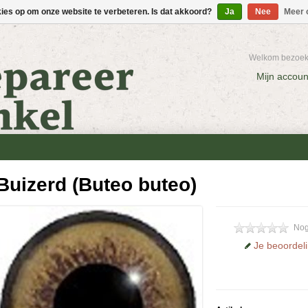
kies op om onze website te verbeteren. Is dat akkoord?
Ja
Nee
Meer 
Welkom bezoeke
Mijn accoun
Buizerd (Buteo buteo)
Nog
Je beoordel