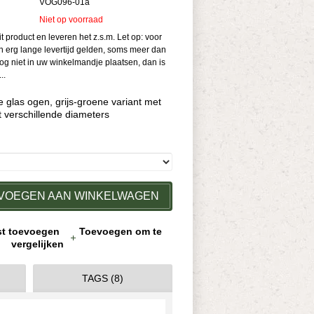
VOG096-01a
Niet op voorraad
it product en leveren het z.s.m. Let op: voor
 erg lange levertijd gelden, soms meer dan
og niet in uw winkelmandje plaatsen, dan is
..
e glas ogen, grijs-groene variant met
t verschillende diameters
VOEGEN AAN WINKELWAGEN
jst toevoegen
Toevoegen om te
vergelijken
TAGS (8)