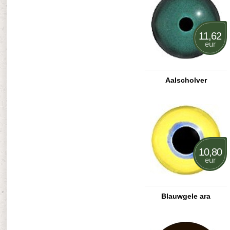
11,62
eur
Aalscholver
10,80
eur
Blauwgele ara