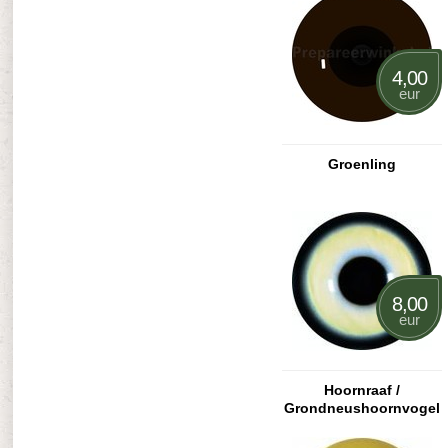
4,00
eur
Groenling
8,00
eur
Hoornraaf /
Grondneushoornvogel