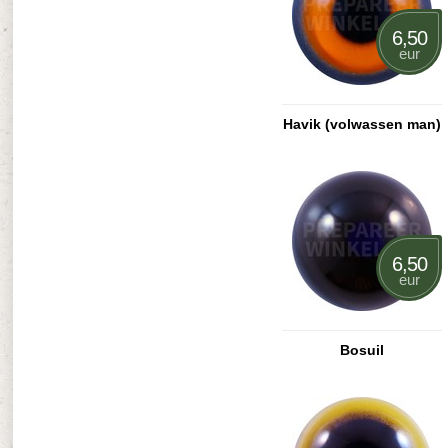
6,50
eur
Havik (volwassen man)
6,50
eur
Bosuil