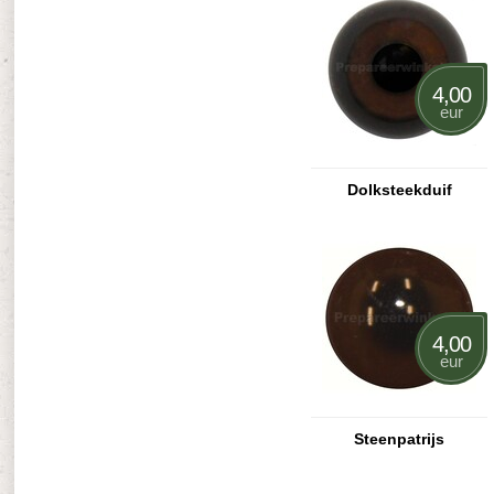
4,00
eur
Dolksteekduif
4,00
eur
Steenpatrijs