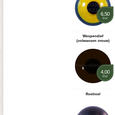
6,50
eur
Wespendief
(volwassen vrouw)
4,00
eur
Roelroel