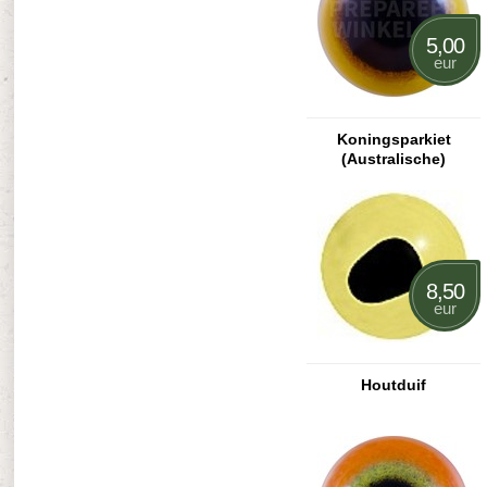
5,00
eur
Koningsparkiet
(Australische)
8,50
eur
Houtduif