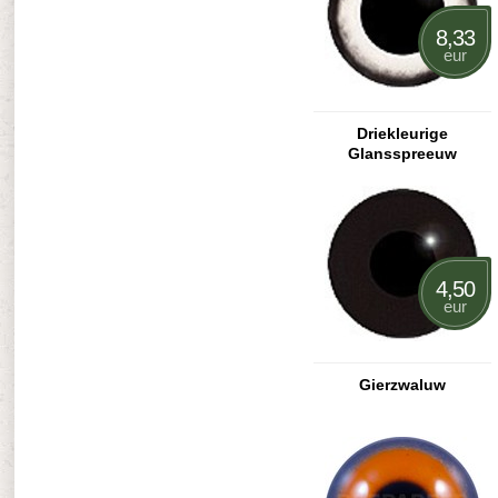
8,33
eur
Driekleurige
Glansspreeuw
4,50
eur
Gierzwaluw