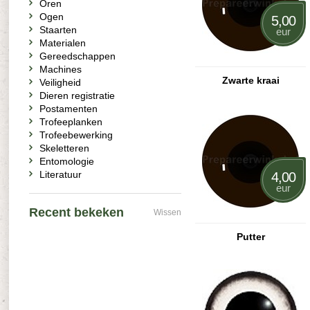
Oren
Ogen
5,00
Staarten
eur
Materialen
Gereedschappen
Machines
Zwarte kraai
Veiligheid
Dieren registratie
Postamenten
Trofeeplanken
Trofeebewerking
Skeletteren
Entomologie
Literatuur
4,00
eur
Recent bekeken
Wissen
Putter