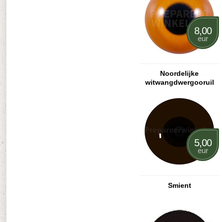
8,00
eur
Noordelijke
witwangdwergooruil
5,00
eur
Smient