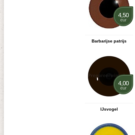
4,50
eur
Barbarijse patrijs
4,00
eur
IJsvogel