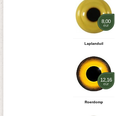
8,00
eur
Laplanduil
12,16
eur
Roerdomp