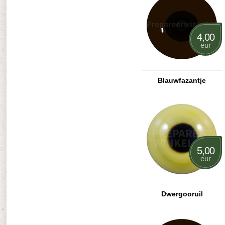
4,00
eur
Blauwfazantje
5,00
eur
Dwergooruil