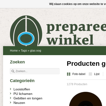
Wij slaan cookies op om onze website te v
Home
»
Tags
»
glas oog
Zoeken
Producten g
Foto-tabel
Lijst
Categorieën
1278 Producten
Looistoffen
PU lichamen
Gebitten en tongen
Neuzen