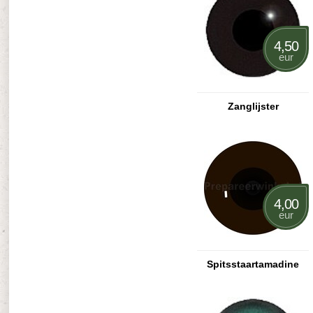
4,50
eur
Zanglijster
4,00
eur
Spitsstaartamadine