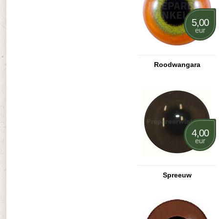
5,00
eur
Roodwangara
4,00
eur
Spreeuw