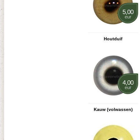
5,00
eur
Houtduif
4,00
eur
Kauw (volwassen)