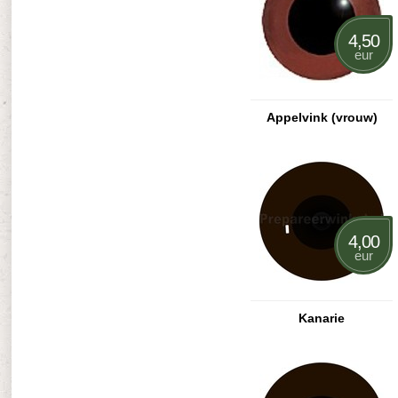
4,50
eur
Appelvink (vrouw)
4,00
eur
Kanarie