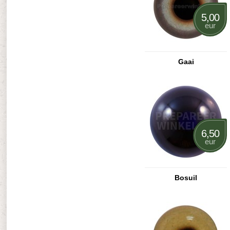
5,00
eur
Gaai
6,50
eur
Bosuil