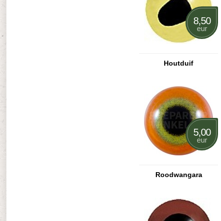
8,50
eur
Houtduif
5,00
eur
Roodwangara