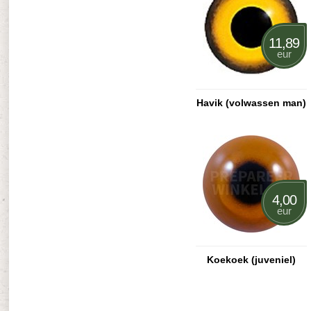
11,89
eur
Havik (volwassen man)
4,00
eur
Koekoek (juveniel)