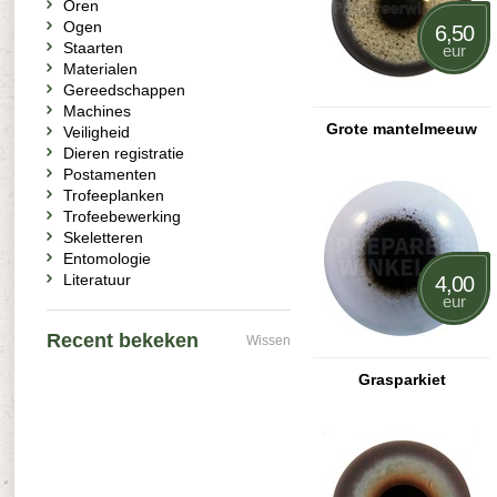
Oren
Ogen
6,50
Staarten
eur
Materialen
Gereedschappen
Machines
Grote mantelmeeuw
Veiligheid
Dieren registratie
Postamenten
Trofeeplanken
Trofeebewerking
Skeletteren
Entomologie
Literatuur
4,00
eur
Recent bekeken
Wissen
Grasparkiet