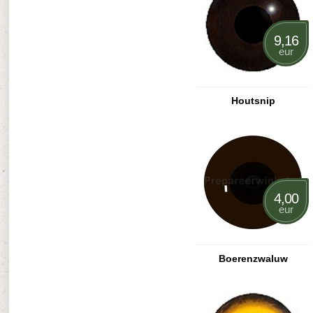
9,16
eur
Houtsnip
4,00
eur
Boerenzwaluw