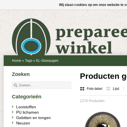
Wij slaan cookies op om onze website te v
Home
»
Tags
»
KL-Glasaugen
Zoeken
Producten g
Foto-tabel
Lijst
Categorieën
1276 Producten
Looistoffen
PU lichamen
Gebitten en tongen
Neuzen