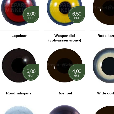
5,00
6,50
eur
eur
Lepelaar
Wespendief
Rode kar
(volwassen vrouw)
6,00
4,00
eur
eur
Roodhalsgans
Roelroel
Witte oor