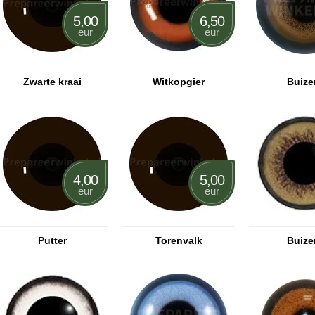
5,00
6,50
eur
eur
Zwarte kraai
Witkopgier
Buize
4,00
5,00
eur
eur
Putter
Torenvalk
Buize