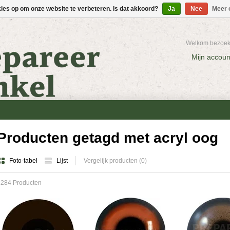
kies op om onze website te verbeteren. Is dat akkoord?
Ja
Nee
Meer 
Welkom bezoeke
Mijn accoun
Producten getagd met acryl oog
Foto-tabel
Lijst
Vergelijk producten (0)
1284 Producten