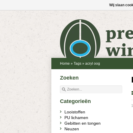
Wij slaan coo
Home
»
Tags
»
acryl oog
Zoeken
Categorieën
Looistoffen
PU lichamen
Gebitten en tongen
Neuzen