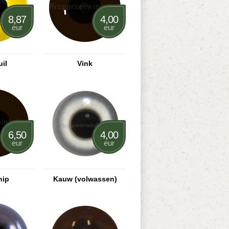
8,87
4,00
eur
eur
il
Vink
6,50
4,00
eur
eur
nip
Kauw (volwassen)