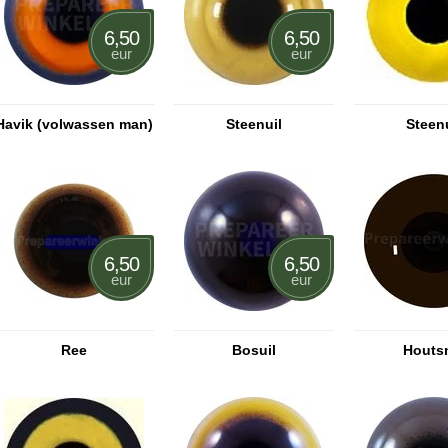
6,50
6,50
eur
eur
Havik (volwassen man)
Steenuil
Steenu
6,50
6,50
eur
eur
Ree
Bosuil
Houts