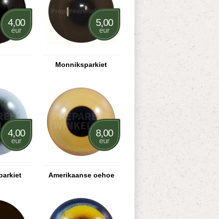
4,00
5,00
eur
eur
Monniksparkiet
4,00
8,00
eur
eur
parkiet
Amerikaanse oehoe