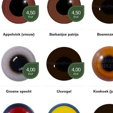
4,50
4,50
eur
eur
Appelvink (vrouw)
Barbarijse patrijs
Boerenz
4,00
4,00
eur
eur
Groene specht
IJsvogel
Koekoek (j