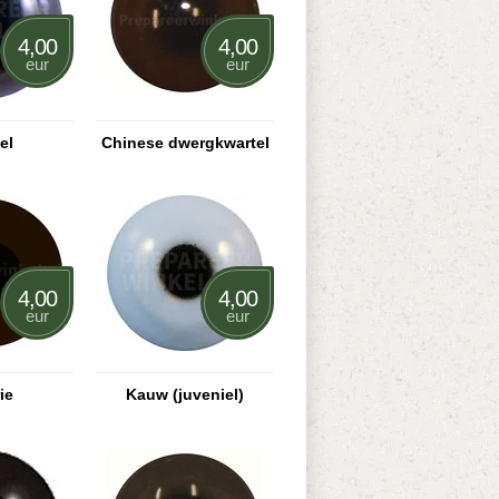
4,00
4,00
eur
eur
el
Chinese dwergkwartel
4,00
4,00
eur
eur
ie
Kauw (juveniel)