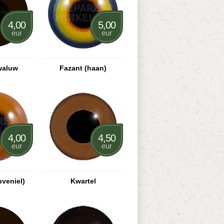
4,00
5,00
eur
eur
waluw
Fazant (haan)
4,00
4,50
eur
eur
uveniel)
Kwartel