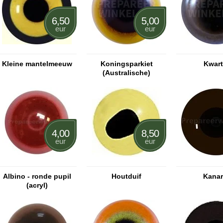
6,50
5,00
eur
eur
Kleine mantelmeeuw
Koningsparkiet
Kwart
(Australische)
4,00
8,50
eur
eur
Albino - ronde pupil
Houtduif
Kanar
(acryl)