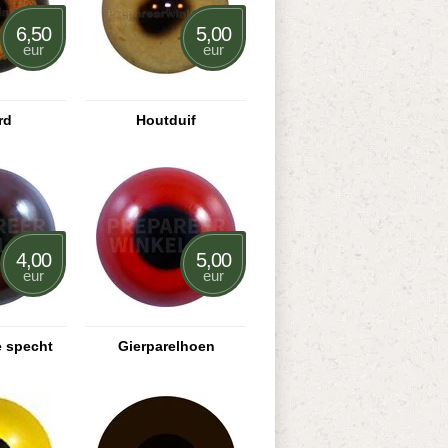
6,50
5,00
eur
eur
rd
Houtduif
4,00
5,00
eur
eur
e specht
Gierparelhoen