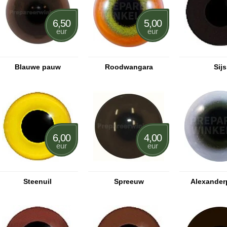
6,50
5,00
eur
eur
Blauwe pauw
Roodwangara
Sijs
6,00
4,00
eur
eur
Steenuil
Spreeuw
Alexander