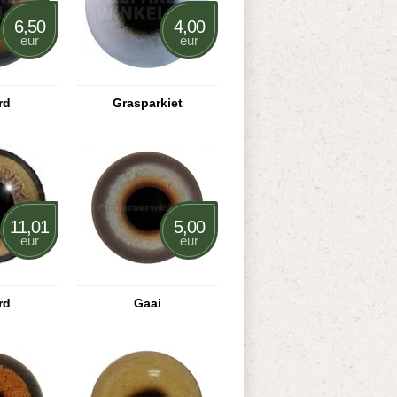
6,50
4,00
eur
eur
rd
Grasparkiet
11,01
5,00
eur
eur
rd
Gaai