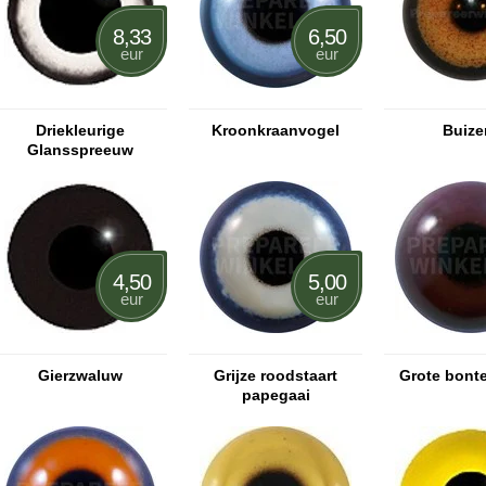
8,33
6,50
eur
eur
Driekleurige
Kroonkraanvogel
Buize
Glansspreeuw
4,50
5,00
eur
eur
Gierzwaluw
Grijze roodstaart
Grote bont
papegaai