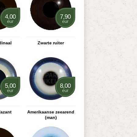
4,00
7,90
eur
eur
dinaal
Zwarte ruiter
5,00
8,00
eur
eur
fazant
Amerikaanse zeearend
(man)