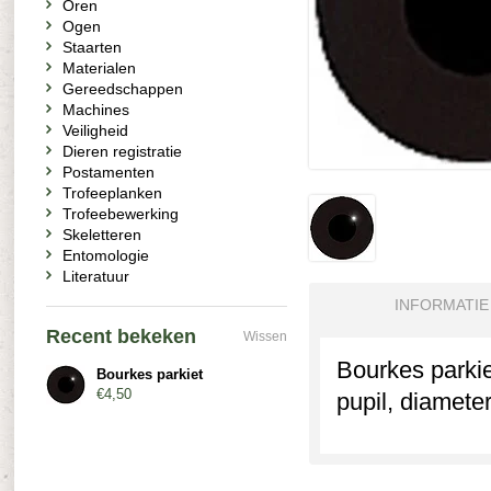
Oren
Ogen
Staarten
Materialen
Gereedschappen
Machines
Veiligheid
Dieren registratie
Postamenten
Trofeeplanken
Trofeebewerking
Skeletteren
Entomologie
Literatuur
INFORMATIE
Recent bekeken
Wissen
Bourkes parki
Bourkes parkiet
€4,50
pupil, diamete