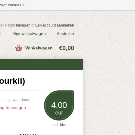
over cookies »
r, u kunt
Inloggen
of
Een account aanmaken
t
Mijn winkelwagen
Bestellen
€0,00
Winkelwagen
urkii)
 niet gewaardeerd
4,00
ing toevoegen
eur
Incl. btw