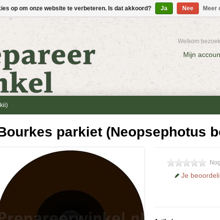
kies op om onze website te verbeteren. Is dat akkoord?
Ja
Nee
Meer 
Welkom bezoeke
Mijn accoun
ii)
Bourkes parkiet (Neopsephotus bo
Nog
Je beoordel