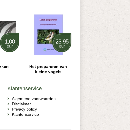
1,00
23,95
eur
eur
kken
Het prepareren van
kleine vogels
Klantenservice
Algemene voorwaarden
Disclaimer
Privacy policy
Klantenservice