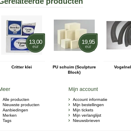
Gerelateerde producten
13,00
19,95
eur
eur
Critter klei
PU schuim (Sculpture
Vogelne
Block)
Meer
Mijn account
Alle producten
Account informatie
Nieuwste producten
Mijn bestellingen
Aanbiedingen
Mijn tickets
Merken
Mijn verlanglijst
Tags
Nieuwsbrieven