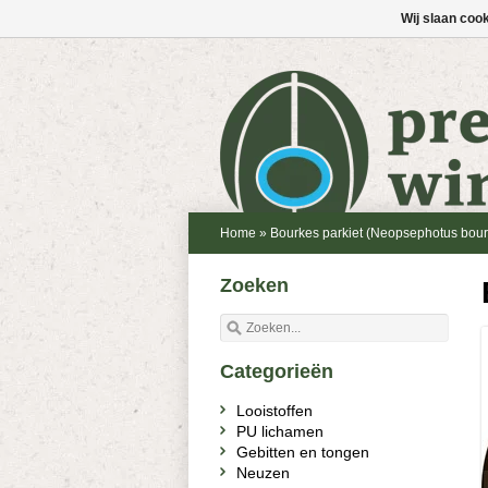
Wij slaan coo
Home
»
Bourkes parkiet (Neopsephotus bourk
Zoeken
Categorieën
Looistoffen
PU lichamen
Gebitten en tongen
Neuzen