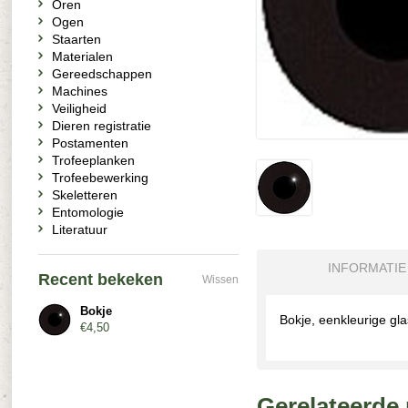
Oren
Ogen
Staarten
Materialen
Gereedschappen
Machines
Veiligheid
Dieren registratie
Postamenten
Trofeeplanken
Trofeebewerking
Skeletteren
Entomologie
Literatuur
INFORMATIE
Recent bekeken
Wissen
Bokje
Bokje, eenkleurige gl
€4,50
Gerelateerde