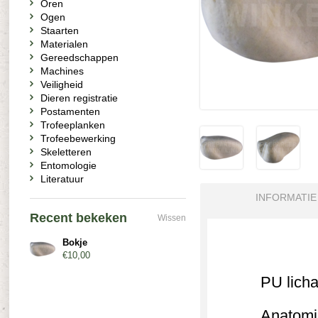
Oren
Ogen
Staarten
Materialen
Gereedschappen
Machines
Veiligheid
Dieren registratie
Postamenten
Trofeeplanken
Trofeebewerking
Skeletteren
Entomologie
Literatuur
INFORMATIE
Recent bekeken
Wissen
Bokje
€10,00
PU lich
Anatomi