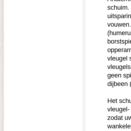
schuim.
uitspari
vouwen.
(humerus
borstspi
opperarm
vleugel 
vleugels
geen sp
dijbeen 
Het schu
vleugel-
zodat uw
wankele