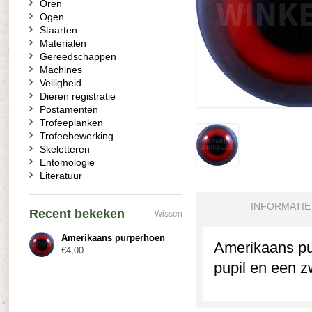
Oren
Ogen
Staarten
Materialen
Gereedschappen
Machines
Veiligheid
Dieren registratie
Postamenten
Trofeeplanken
Trofeebewerking
Skeletteren
Entomologie
Literatuur
INFORMATIE
Recent bekeken
Wissen
Amerikaans purperhoen
Amerikaans pu
€4,00
pupil en een z