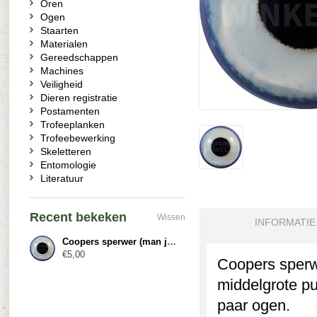
Oren
Ogen
Staarten
Materialen
Gereedschappen
Machines
Veiligheid
Dieren registratie
Postamenten
Trofeeplanken
Trofeebewerking
Skeletteren
Entomologie
Literatuur
Recent bekeken
Wissen
INFORMATIE
Coopers sperwer (man juveniel)
€5,00
Coopers sperwe
middelgrote pu
paar ogen.