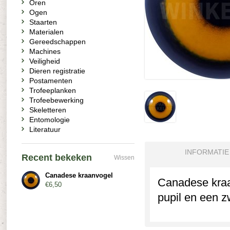
Oren
Ogen
Staarten
Materialen
Gereedschappen
Machines
Veiligheid
Dieren registratie
Postamenten
Trofeeplanken
Trofeebewerking
Skeletteren
Entomologie
Literatuur
INFORMATIE
Recent bekeken
Wissen
Canadese kraanvogel
Canadese kraan
€6,50
pupil en een z