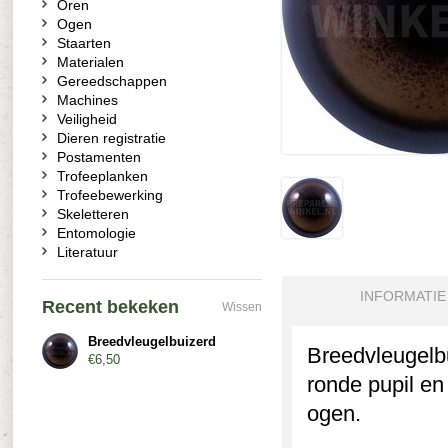
Oren
Ogen
Staarten
Materialen
Gereedschappen
Machines
Veiligheid
Dieren registratie
Postamenten
Trofeeplanken
Trofeebewerking
Skeletteren
Entomologie
Literatuur
INFORMATIE
Recent bekeken
Wissen
Breedvleugelbuizerd
Breedvleugelbu
€6,50
ronde pupil en
ogen.