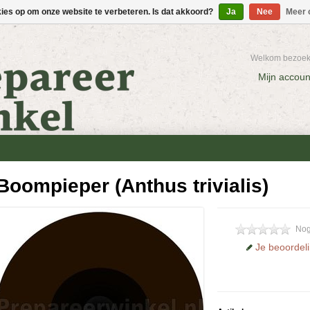
kies op om onze website te verbeteren. Is dat akkoord?
Ja
Nee
Meer 
Welkom bezoeke
Mijn accoun
Boompieper (Anthus trivialis)
Nog
Je beoordel