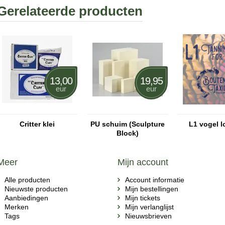
Gerelateerde producten
13,00
19,95
eur
eur
Critter klei
PU schuim (Sculpture
L1 vogel l
Block)
Meer
Mijn account
Alle producten
Account informatie
Nieuwste producten
Mijn bestellingen
Aanbiedingen
Mijn tickets
Merken
Mijn verlanglijst
Tags
Nieuwsbrieven