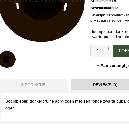
Artikelnummer:
Beschikbaarheid:
Levertijd: Dit product 
of vrijdag) verzonden w
Boompieper, donkerb
zwarte pupil, diamet
TOE
Aan verlangli
INFORMATIE
REVIEWS (0)
Boompieper, donkerbruine acryl ogen met een ronde zwarte pupil, d
ogen.