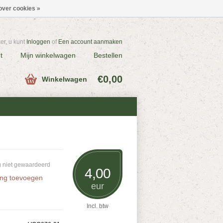
over cookies »
r, u kunt
Inloggen
of
Een account aanmaken
t
Mijn winkelwagen
Bestellen
€0,00
Winkelwagen
 niet gewaardeerd
4,00
ing toevoegen
eur
Incl. btw