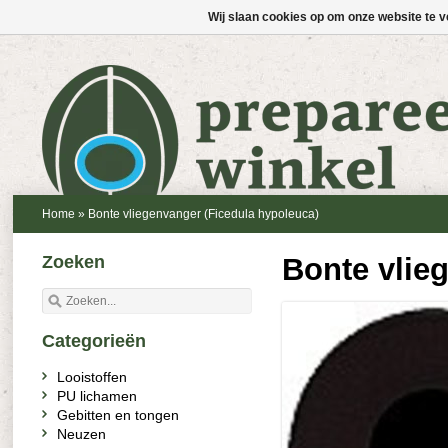
Wij slaan cookies op om onze website te v
Home
»
Bonte vliegenvanger (Ficedula hypoleuca)
Zoeken
Bonte vlie
Categorieën
Looistoffen
PU lichamen
Gebitten en tongen
Neuzen