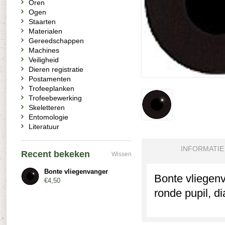
Oren
Ogen
Staarten
Materialen
Gereedschappen
Machines
Veiligheid
Dieren registratie
Postamenten
Trofeeplanken
Trofeebewerking
Skeletteren
Entomologie
Literatuur
INFORMATIE
Recent bekeken
Wissen
Bonte vliegenvanger
Bonte vliegen
€4,50
ronde pupil, d