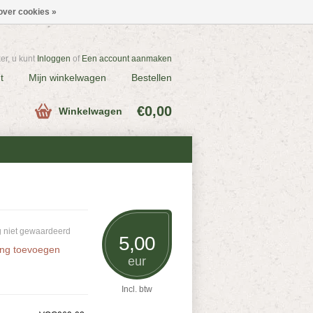
over cookies »
r, u kunt
Inloggen
of
Een account aanmaken
t
Mijn winkelwagen
Bestellen
€0,00
Winkelwagen
 niet gewaardeerd
5,00
ing toevoegen
eur
Incl. btw