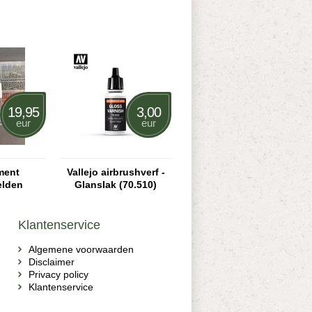
19,95
3,00
eur
eur
ment
Vallejo airbrushverf -
elden
Glanslak (70.510)
Klantenservice
Algemene voorwaarden
Disclaimer
Privacy policy
Klantenservice