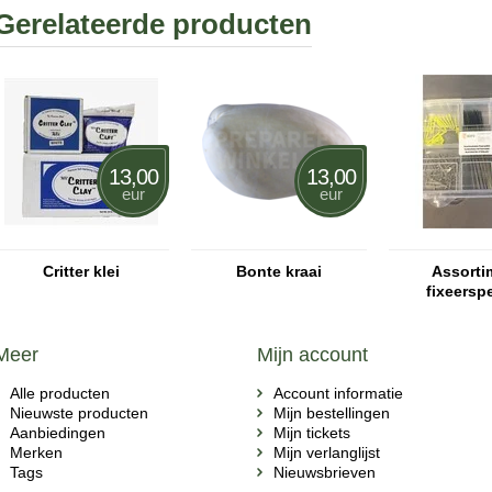
Gerelateerde producten
13,00
13,00
eur
eur
Critter klei
Bonte kraai
Assorti
fixeersp
Meer
Mijn account
Alle producten
Account informatie
Nieuwste producten
Mijn bestellingen
Aanbiedingen
Mijn tickets
Merken
Mijn verlanglijst
Tags
Nieuwsbrieven