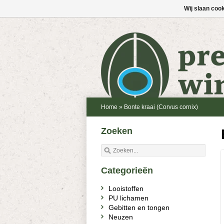
Wij slaan coo
Home
»
Bonte kraai (Corvus cornix)
Zoeken
Categorieën
Looistoffen
PU lichamen
Gebitten en tongen
Neuzen