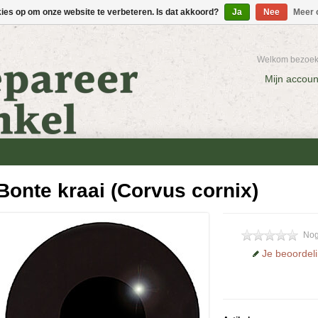
kies op om onze website te verbeteren. Is dat akkoord?
Ja
Nee
Meer 
Welkom bezoeke
Mijn accoun
Bonte kraai (Corvus cornix)
Nog
Je beoordel