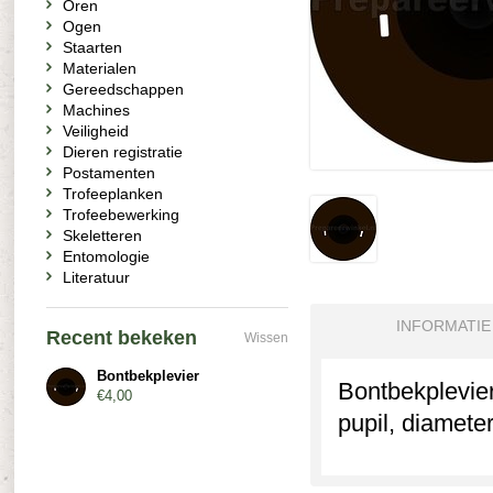
Oren
Ogen
Staarten
Materialen
Gereedschappen
Machines
Veiligheid
Dieren registratie
Postamenten
Trofeeplanken
Trofeebewerking
Skeletteren
Entomologie
Literatuur
INFORMATIE
Recent bekeken
Wissen
Bontbekplevier
Bontbekplevier
€4,00
pupil, diamete