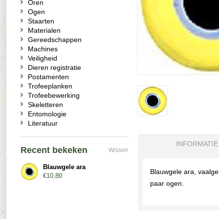
Oren
Ogen
Staarten
Materialen
Gereedschappen
Machines
Veiligheid
Dieren registratie
Postamenten
Trofeeplanken
Trofeebewerking
Skeletteren
Entomologie
Literatuur
INFORMATIE
Recent bekeken
Wissen
Blauwgele ara
Blauwgele ara, vaalge
€10,80
paar ogen.