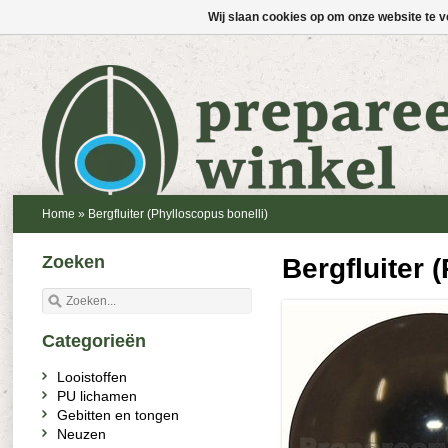
Wij slaan cookies op om onze website te v
Home
»
Bergfluiter (Phylloscopus bonelli)
Zoeken
Bergfluiter 
Categorieën
Looistoffen
PU lichamen
Gebitten en tongen
Neuzen