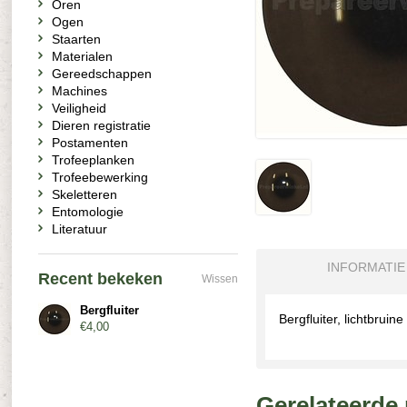
Oren
Ogen
Staarten
Materialen
Gereedschappen
Machines
Veiligheid
Dieren registratie
Postamenten
Trofeeplanken
Trofeebewerking
Skeletteren
Entomologie
Literatuur
INFORMATIE
Recent bekeken
Wissen
Bergfluiter
Bergfluiter, lichtbrui
€4,00
Gerelateerde