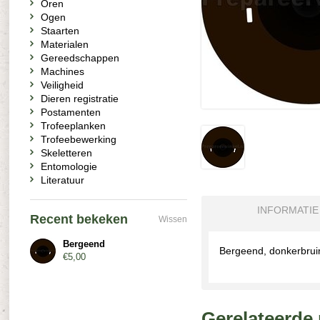
Oren
Ogen
Staarten
Materialen
Gereedschappen
Machines
Veiligheid
Dieren registratie
Postamenten
Trofeeplanken
Trofeebewerking
Skeletteren
Entomologie
Literatuur
INFORMATIE
Recent bekeken
Wissen
Bergeend
Bergeend, donkerbruin
€5,00
Gerelateerde