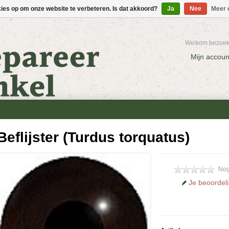
kies op om onze website te verbeteren. Is dat akkoord?
Ja
Nee
Meer 
Welkom bezoeke
Mijn accoun
Beflijster (Turdus torquatus)
Nog
Je beoordel