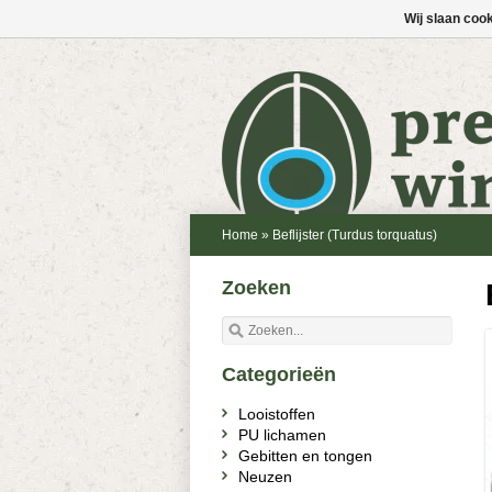
Wij slaan coo
Home
»
Beflijster (Turdus torquatus)
Zoeken
Categorieën
Looistoffen
PU lichamen
Gebitten en tongen
Neuzen