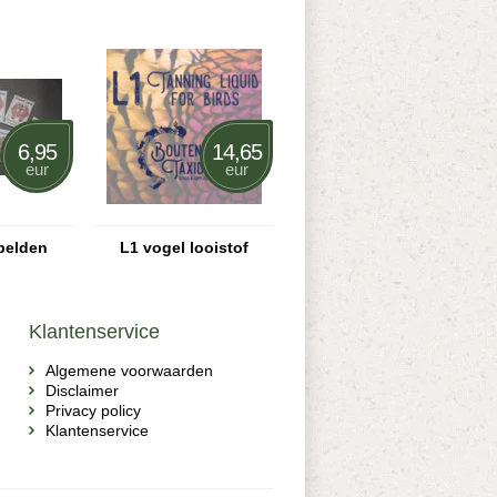
6,95
14,65
eur
eur
pelden
L1 vogel looistof
Klantenservice
Algemene voorwaarden
Disclaimer
Privacy policy
Klantenservice