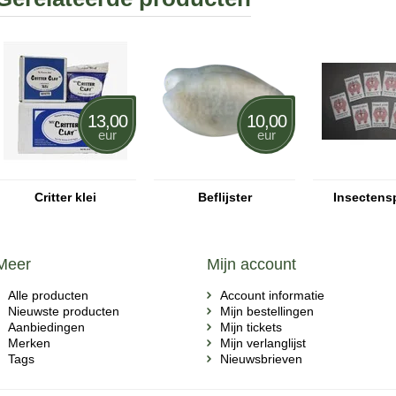
13,00
10,00
eur
eur
Critter klei
Beflijster
Insectens
Meer
Mijn account
Alle producten
Account informatie
Nieuwste producten
Mijn bestellingen
Aanbiedingen
Mijn tickets
Merken
Mijn verlanglijst
Tags
Nieuwsbrieven