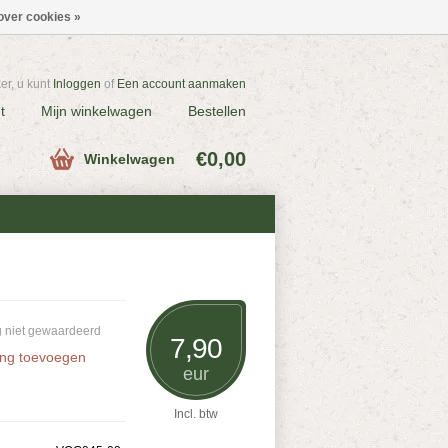
over cookies »
r, u kunt
Inloggen
of
Een account aanmaken
t
Mijn winkelwagen
Bestellen
€0,00
Winkelwagen
 niet gewaardeerd
7,90
ing toevoegen
eur
Incl. btw