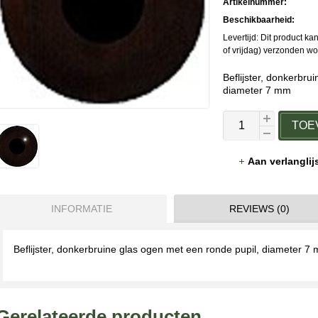
Artikelnummer:
Beschikbaarheid:
Levertijd: Dit product 
of vrijdag) verzonden w
Beflijster, donkerbru
diameter 7 mm
TOE
Aan verlangli
INFORMATIE
REVIEWS (0)
Beflijster, donkerbruine glas ogen met een ronde pupil, diameter 7 
Gerelateerde producten