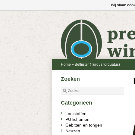
Wij slaan coo
Home
»
Beflijster (Turdus torquatus)
Zoeken
Categorieën
Looistoffen
PU lichamen
Gebitten en tongen
Neuzen