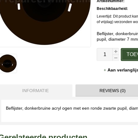
Artikelnummer:
Beschikbaarheid:
Levertijd: Dit product 
of vrijdag) verzonden w
Beflijster, donkerbr
pupil, diameter 7 mm
TOE
Aan verlangli
INFORMATIE
REVIEWS (0)
Beflijster, donkerbruine acryl ogen met een ronde zwarte pupil, dia
Gerelateerde producten