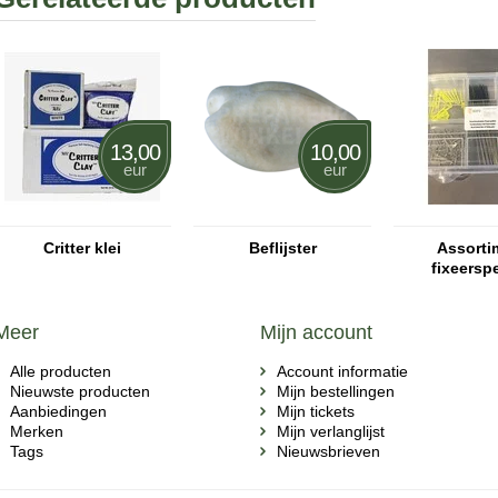
13,00
10,00
eur
eur
Critter klei
Beflijster
Assorti
fixeersp
Meer
Mijn account
Alle producten
Account informatie
Nieuwste producten
Mijn bestellingen
Aanbiedingen
Mijn tickets
Merken
Mijn verlanglijst
Tags
Nieuwsbrieven