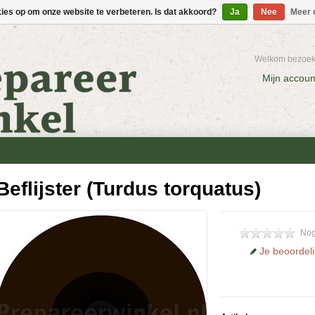
kies op om onze website te verbeteren. Is dat akkoord?
Ja
Nee
Meer 
Welkom bezoeke
Mijn accoun
Beflijster (Turdus torquatus)
Nog
Je beoordel