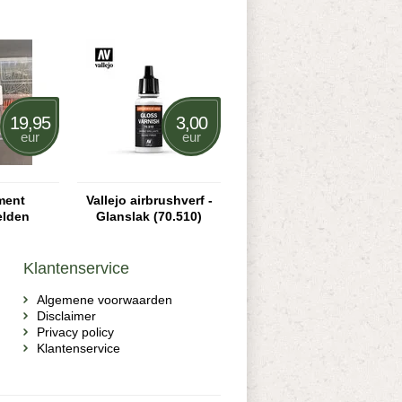
19,95
3,00
eur
eur
ment
Vallejo airbrushverf -
elden
Glanslak (70.510)
Klantenservice
Algemene voorwaarden
Disclaimer
Privacy policy
Klantenservice