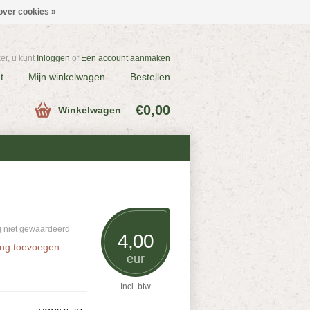
over cookies »
r, u kunt
Inloggen
of
Een account aanmaken
t
Mijn winkelwagen
Bestellen
€0,00
Winkelwagen
 niet gewaardeerd
4,00
ing toevoegen
eur
Incl. btw