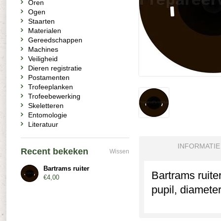
Oren
Ogen
Staarten
Materialen
Gereedschappen
Machines
Veiligheid
Dieren registratie
Postamenten
Trofeeplanken
Trofeebewerking
Skeletteren
Entomologie
Literatuur
INFORMATIE
Recent bekeken
Wissen
Bartrams ruiter
Bartrams ruite
€4,00
pupil, diamete