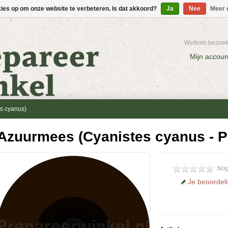
kies op om onze website te verbeteren. Is dat akkoord?
Ja
Nee
Meer 
Welkom bezoeke
Mijn accoun
s cyanus)
Azuurmees (Cyanistes cyanus - P
Nog
Je beoordel