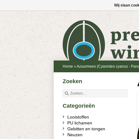
Wij slaan coo
Home
»
Azuurmees (Cyanistes cyanus - Paru
Zoeken
Categorieën
Looistoffen
PU lichamen
Gebitten en tongen
Neuzen