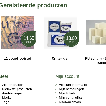
Gerelateerde producten
14,65
13,00
eur
eur
L1 vogel looistof
Critter klei
PU schuim (
Bloc
Meer
Mijn account
Alle producten
Account informatie
Nieuwste producten
Mijn bestellingen
Aanbiedingen
Mijn tickets
Merken
Mijn verlanglijst
Tags
Nieuwsbrieven