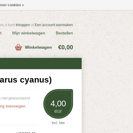
over cookies »
r, u kunt
Inloggen
of
Een account aanmaken
t
Mijn winkelwagen
Bestellen
€0,00
Winkelwagen
arus cyanus)
 niet gewaardeerd
4,00
ing toevoegen
eur
Incl. btw