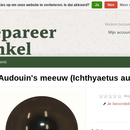
kies op om onze website te verbeteren. Is dat akkoord?
Ja
Nee
Meer 
Welkom bezoeke
Mijn accoun
inii)
Audouin's meeuw (Ichthyaetus au
Nog
Je beoordel