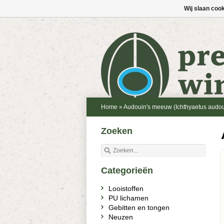
Wij slaan coo
Home
»
Audouin's meeuw (Ichthyaetus audou
Zoeken
Categorieën
Looistoffen
PU lichamen
Gebitten en tongen
Neuzen