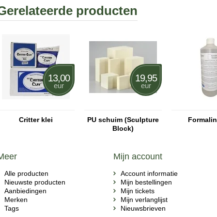
Gerelateerde producten
13,00
19,95
eur
eur
Critter klei
PU schuim (Sculpture
Formali
Block)
Meer
Mijn account
Alle producten
Account informatie
Nieuwste producten
Mijn bestellingen
Aanbiedingen
Mijn tickets
Merken
Mijn verlanglijst
Tags
Nieuwsbrieven