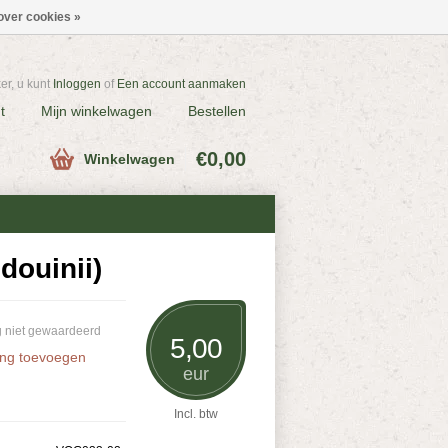
over cookies »
r, u kunt
Inloggen
of
Een account aanmaken
t
Mijn winkelwagen
Bestellen
€0,00
Winkelwagen
douinii)
 niet gewaardeerd
5,00
ing toevoegen
eur
Incl. btw