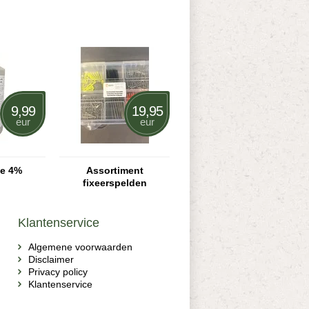
9,99
19,95
eur
eur
ne 4%
Assortiment
fixeerspelden
Klantenservice
Algemene voorwaarden
Disclaimer
Privacy policy
Klantenservice