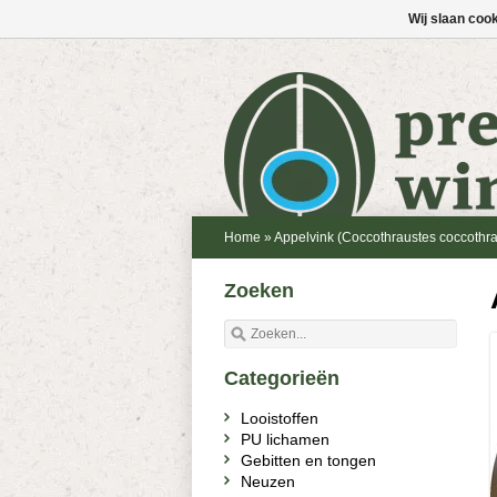
Wij slaan coo
Home
»
Appelvink (Coccothraustes coccothra
Zoeken
Categorieën
Looistoffen
PU lichamen
Gebitten en tongen
Neuzen