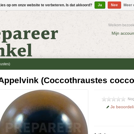
kies op om onze website te verbeteren. Is dat akkoord?
Ja
Nee
Meer 
Welkom bezoeke
Mijn accoun
ustes)
Appelvink (Coccothraustes cocco
Nog
Je beoordel