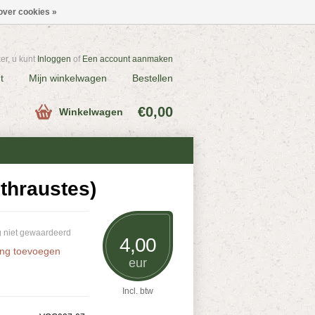
over cookies »
r, u kunt
Inloggen
of
Een account aanmaken
t
Mijn winkelwagen
Bestellen
€0,00
Winkelwagen
thraustes)
 niet gewaardeerd
4,00
ing toevoegen
eur
Incl. btw