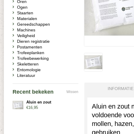
Oren
Ogen
Staarten
Materialen
Gereedschappen
Machines
Veiligheid
Dieren registratie
Postamenten
Trofeeplanken
Trofeebewerking
Skeletteren
Entomologie
Literatuur
INFORMATIE
Recent bekeken
Wissen
Aluin en zout
Aluin en zout m
€16,95
voldoende voor
mollen, hazen,
gebruiken.