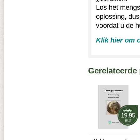
Los het mengs
oplossing, dus 
voordat u de hu
Klik hier om 
Gerelateerde
24,95
19,95
eur