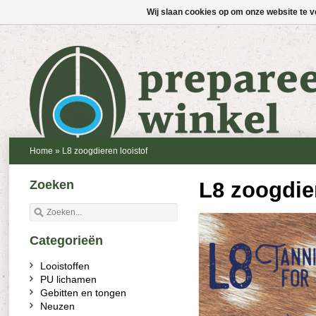
Wij slaan cookies op om onze website te v
Home
»
L8 zoogdieren looistof
Zoeken
L8 zoogdier
Categorieën
Looistoffen
PU lichamen
Gebitten en tongen
Neuzen