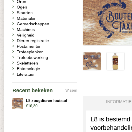
Oren
Ogen
Staarten
Materialen
Gereedschappen
Machines
Veiligheid
Dieren registratie
Postamenten
Trofeeplanken
Trofeebewerking
Skeletteren
Entomologie
Literatuur
Recent bekeken
Wissen
L8 zoogdieren looistof
INFORMATIE
€16,80
L8 is bestemd 
voorbehandeli