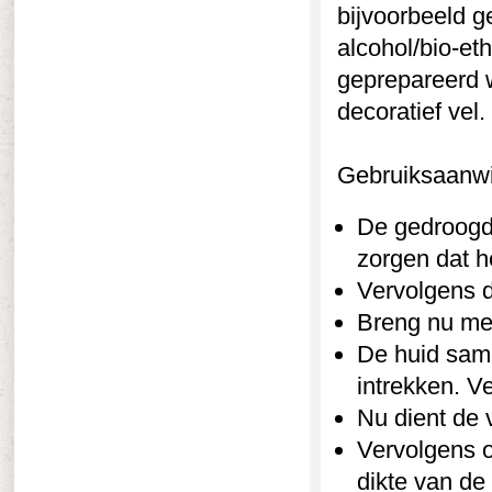
bijvoorbeeld g
alcohol/bio-et
geprepareerd w
decoratief vel.
Gebruiksaanwi
De gedroogde
zorgen dat h
Vervolgens d
Breng nu met
De huid sam
intrekken. V
Nu dient de 
Vervolgens 
dikte van de