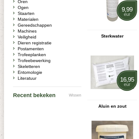
Oren
Ogen
9,99
Staarten
eur
Materialen
Gereedschappen
Machines
Sterkwater
Veiligheid
Dieren registratie
Postamenten
Trofeeplanken
Trofeebewerking
Skeletteren
Entomologie
Literatuur
16,95
eur
Recent bekeken
Wissen
Aluin en zout