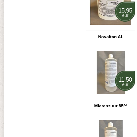
15,95
eur
Novaltan AL
11,50
eur
Mierenzuur 85%