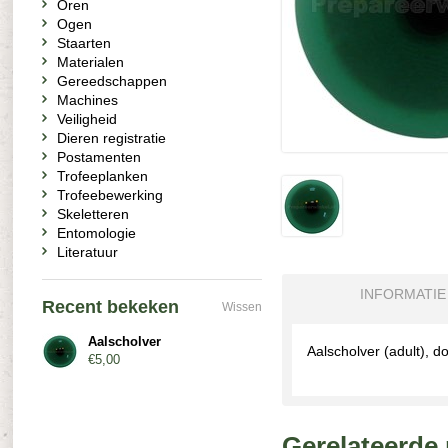
Oren
Ogen
Staarten
Materialen
Gereedschappen
Machines
Veiligheid
Dieren registratie
Postamenten
Trofeeplanken
Trofeebewerking
Skeletteren
Entomologie
Literatuur
INFORMATIE
Recent bekeken
Wissen
Aalscholver
Aalscholver (adult), d
€5,00
Gerelateerde