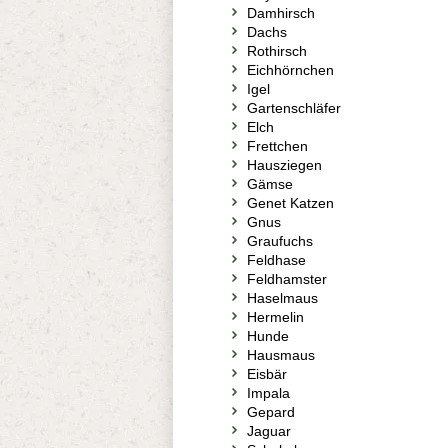
Damhirsch
Dachs
Rothirsch
Eichhörnchen
Igel
Gartenschläfer
Elch
Frettchen
Hausziegen
Gämse
Genet Katzen
Gnus
Graufuchs
Feldhase
Feldhamster
Haselmaus
Hermelin
Hunde
Hausmaus
Eisbär
Impala
Gepard
Jaguar