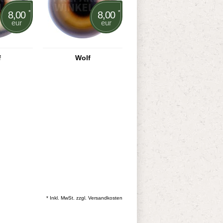
*
*
8,00
8,00
eur
eur
f
Wolf
* Inkl. MwSt. zzgl.
Versandkosten