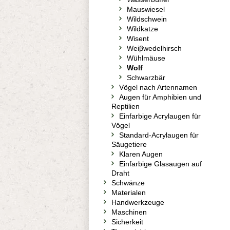
Mauswiesel
Wildschwein
Wildkatze
Wisent
Weiβwedelhirsch
Wühlmäuse
Wolf
Schwarzbär
Vögel nach Artennamen
Augen für Amphibien und
Reptilien
Einfarbige Acrylaugen für
Vögel
Standard-Acrylaugen für
Säugetiere
Klaren Augen
Einfarbige Glasaugen auf
Draht
Schwänze
Materialen
Handwerkzeuge
Maschinen
Sicherkeit