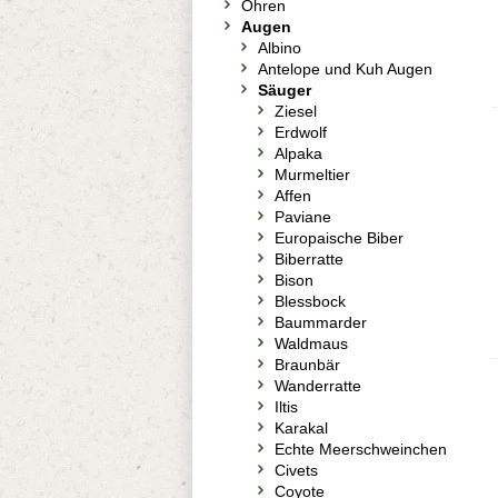
Ohren
Augen
Albino
Antelope und Kuh Augen
Säuger
Ziesel
Erdwolf
Alpaka
Murmeltier
Affen
Paviane
Europaische Biber
Biberratte
Bison
Blessbock
Baummarder
Waldmaus
Braunbär
Wanderratte
Iltis
Karakal
Echte Meerschweinchen
Civets
Coyote