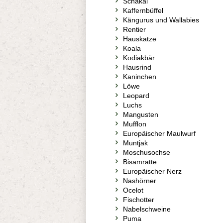
Schakal
Kaffernbüffel
Kängurus und Wallabies
Rentier
Hauskatze
Koala
Kodiakbär
Hausrind
Kaninchen
Löwe
Leopard
Luchs
Mangusten
Mufflon
Europäischer Maulwurf
Muntjak
Moschusochse
Bisamratte
Europäischer Nerz
Nashörner
Ocelot
Fischotter
Nabelschweine
Puma