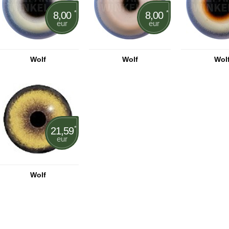
*
*
8,00
8,00
eur
eur
Wolf
Wolf
Wol
*
21,59
eur
Wolf