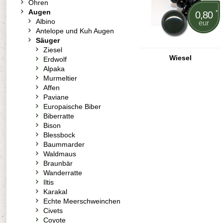
Ohren
Augen
*
0,80
Albino
eur
Antelope und Kuh Augen
Säuger
Ziesel
Wiesel
Erdwolf
Alpaka
Murmeltier
Affen
Paviane
Europaische Biber
Biberratte
Bison
Blessbock
Baummarder
Waldmaus
Braunbär
Wanderratte
Iltis
Karakal
Echte Meerschweinchen
Civets
Coyote