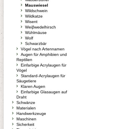
Mauswiesel
Wildschwein
Wildkatze
Wisent
Weiβwedelhirsch
Wühlmäuse
Wolf
Schwarzbär
Vögel nach Artennamen
Augen für Amphibien und
Reptilien
Einfarbige Acrylaugen für
Vögel
Standard-Acrylaugen für
Säugetiere
Klaren Augen
Einfarbige Glasaugen auf
Draht
Schwänze
Materialen
Handwerkzeuge
Maschinen
Sicherkeit