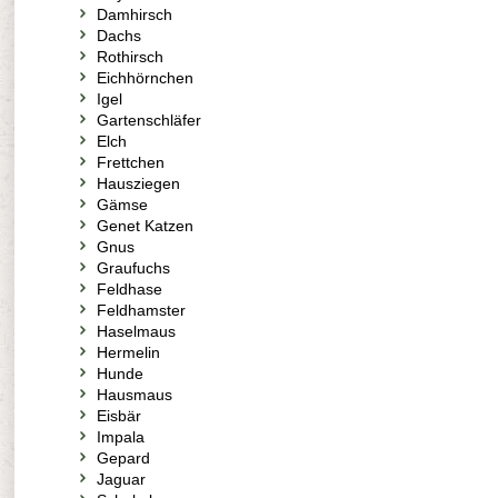
Damhirsch
Dachs
Rothirsch
Eichhörnchen
Igel
Gartenschläfer
Elch
Frettchen
Hausziegen
Gämse
Genet Katzen
Gnus
Graufuchs
Feldhase
Feldhamster
Haselmaus
Hermelin
Hunde
Hausmaus
Eisbär
Impala
Gepard
Jaguar