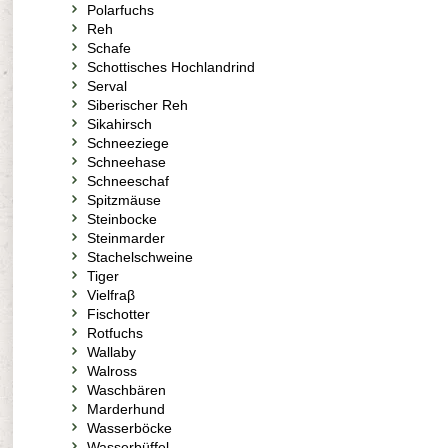
Polarfuchs
Reh
Schafe
Schottisches Hochlandrind
Serval
Siberischer Reh
Sikahirsch
Schneeziege
Schneehase
Schneeschaf
Spitzmäuse
Steinbocke
Steinmarder
Stachelschweine
Tiger
Vielfraβ
Fischotter
Rotfuchs
Wallaby
Walross
Waschbären
Marderhund
Wasserböcke
Wasserbüffel