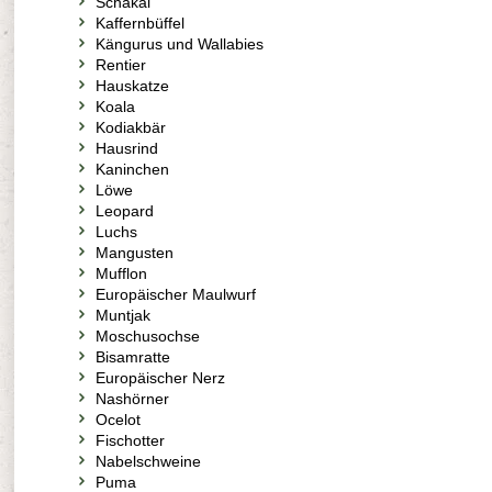
Schakal
Kaffernbüffel
Kängurus und Wallabies
Rentier
Hauskatze
Koala
Kodiakbär
Hausrind
Kaninchen
Löwe
Leopard
Luchs
Mangusten
Mufflon
Europäischer Maulwurf
Muntjak
Moschusochse
Bisamratte
Europäischer Nerz
Nashörner
Ocelot
Fischotter
Nabelschweine
Puma