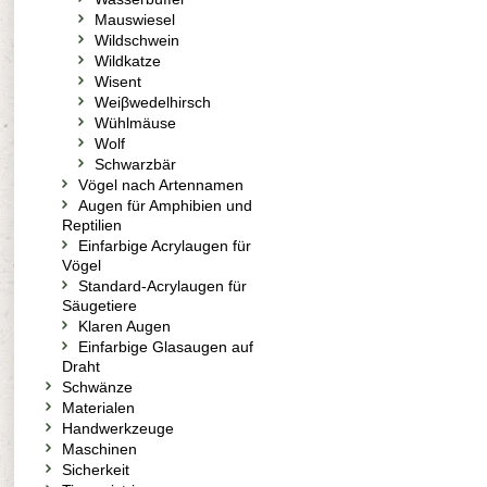
Mauswiesel
Wildschwein
Wildkatze
Wisent
Weiβwedelhirsch
Wühlmäuse
Wolf
Schwarzbär
Vögel nach Artennamen
Augen für Amphibien und
Reptilien
Einfarbige Acrylaugen für
Vögel
Standard-Acrylaugen für
Säugetiere
Klaren Augen
Einfarbige Glasaugen auf
Draht
Schwänze
Materialen
Handwerkzeuge
Maschinen
Sicherkeit