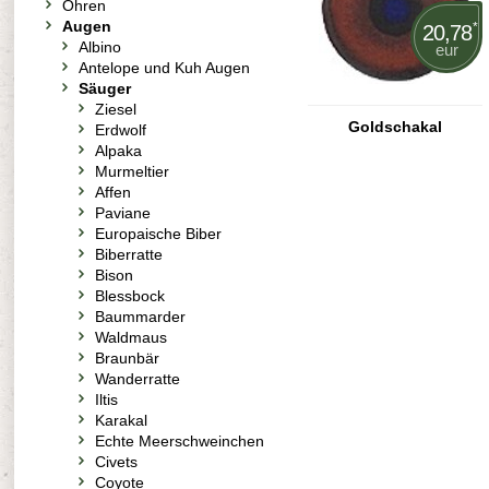
Ohren
Augen
*
20,78
Albino
eur
Antelope und Kuh Augen
Säuger
Ziesel
Goldschakal
Erdwolf
Alpaka
Murmeltier
Affen
Paviane
Europaische Biber
Biberratte
Bison
Blessbock
Baummarder
Waldmaus
Braunbär
Wanderratte
Iltis
Karakal
Echte Meerschweinchen
Civets
Coyote