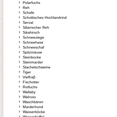
Polarfuchs
Reh
Schafe
Schottisches Hochlandrind
Serval
Siberischer Reh
Sikahirsch
Schneeziege
Schneehase
Schneeschaf
Spitzmäuse
Steinbocke
Steinmarder
Stachelschweine
Tiger
Vielfraβ
Fischotter
Rotfuchs
Wallaby
Walross
Waschbären
Marderhund
Wasserböcke
Wasserbüffel