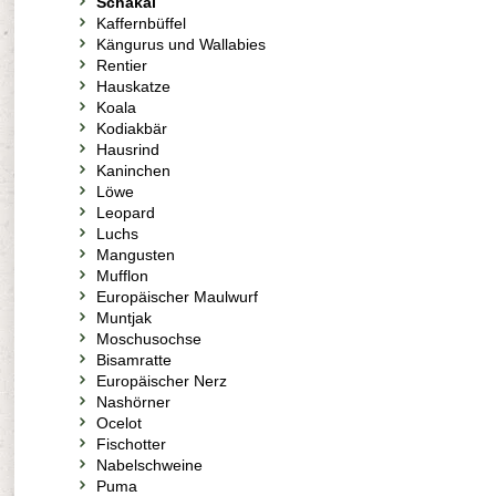
Schakal
Kaffernbüffel
Kängurus und Wallabies
Rentier
Hauskatze
Koala
Kodiakbär
Hausrind
Kaninchen
Löwe
Leopard
Luchs
Mangusten
Mufflon
Europäischer Maulwurf
Muntjak
Moschusochse
Bisamratte
Europäischer Nerz
Nashörner
Ocelot
Fischotter
Nabelschweine
Puma