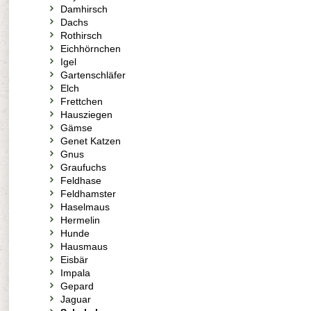
Damhirsch
Dachs
Rothirsch
Eichhörnchen
Igel
Gartenschläfer
Elch
Frettchen
Hausziegen
Gämse
Genet Katzen
Gnus
Graufuchs
Feldhase
Feldhamster
Haselmaus
Hermelin
Hunde
Hausmaus
Eisbär
Impala
Gepard
Jaguar