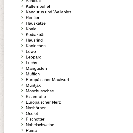
Schakal
Kaffernbüffel
Kängurus und Wallabies
Rentier
Hauskatze
Koala
Kodiakbär
Hausrind
Kaninchen
Löwe
Leopard
Luchs
Mangusten
Mufflon
Europäischer Maulwurf
Muntjak
Moschusochse
Bisamratte
Europäischer Nerz
Nashörner
Ocelot
Fischotter
Nabelschweine
Puma