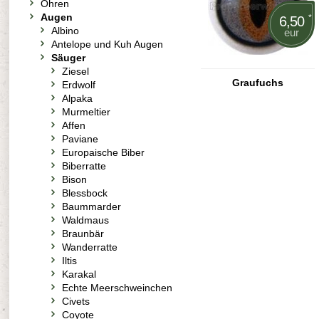
Ohren
Augen
*
6,50
Albino
eur
Antelope und Kuh Augen
Säuger
Ziesel
Graufuchs
Erdwolf
Alpaka
Murmeltier
Affen
Paviane
Europaische Biber
Biberratte
Bison
Blessbock
Baummarder
Waldmaus
Braunbär
Wanderratte
Iltis
Karakal
Echte Meerschweinchen
Civets
Coyote