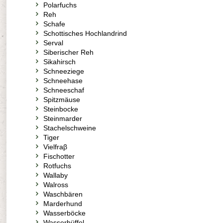
Polarfuchs
Reh
Schafe
Schottisches Hochlandrind
Serval
Siberischer Reh
Sikahirsch
Schneeziege
Schneehase
Schneeschaf
Spitzmäuse
Steinbocke
Steinmarder
Stachelschweine
Tiger
Vielfraβ
Fischotter
Rotfuchs
Wallaby
Walross
Waschbären
Marderhund
Wasserböcke
Wasserbüffel