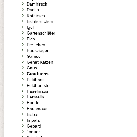
Damhirsch
Dachs
Rothirsch
Eichhörnchen
Igel
Gartenschläfer
Elch
Frettchen
Hausziegen
Gämse
Genet Katzen
Gnus
Graufuchs
Feldhase
Feldhamster
Haselmaus
Hermelin
Hunde
Hausmaus
Eisbär
Impala
Gepard
Jaguar