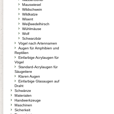
Mauswiesel
Wildschwein
Wildkatze
Wisent
Weiβwedelhirsch
Wühlmäuse
Wolf
Schwarzbär
Vögel nach Artennamen
Augen für Amphibien und
Reptilien
Einfarbige Acrylaugen für
Vögel
Standard-Acrylaugen für
Säugetiere
Klaren Augen
Einfarbige Glasaugen auf
Draht
Schwänze
Materialen
Handwerkzeuge
Maschinen
Sicherkeit