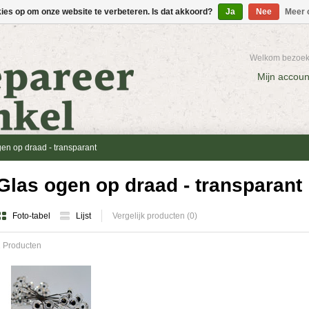
kies op om onze website te verbeteren. Is dat akkoord?
Ja
Nee
Meer 
Welkom bezoeke
Mijn accoun
en op draad - transparant
Glas ogen op draad - transparant
Foto-tabel
Lijst
Vergelijk producten (0)
 Producten