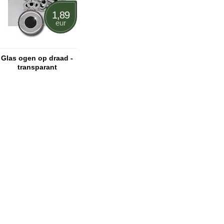
1,89
eur
Glas ogen op draad -
transparant