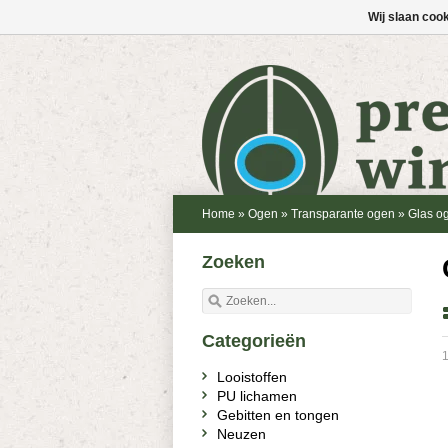
Wij slaan coo
Home
»
Ogen
»
Transparante ogen
»
Glas og
Zoeken
Categorieën
1
Looistoffen
PU lichamen
Gebitten en tongen
Neuzen