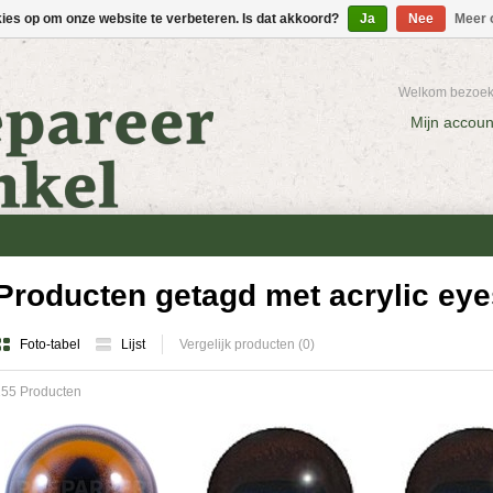
kies op om onze website te verbeteren. Is dat akkoord?
Ja
Nee
Meer 
Welkom bezoeke
Mijn accoun
Producten getagd met acrylic eye
Foto-tabel
Lijst
Vergelijk producten (0)
155 Producten