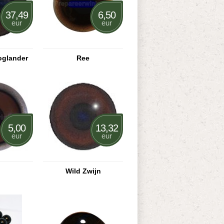
37,49
6,50
eur
eur
oglander
Ree
5,00
13,32
eur
eur
Wild Zwijn