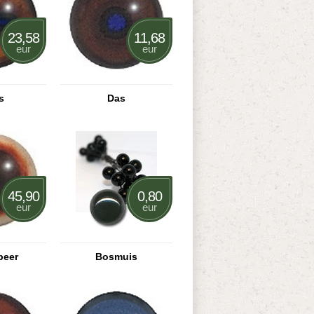
23,58
11,68
eur
eur
s
Das
45,90
0,80
eur
eur
beer
Bosmuis