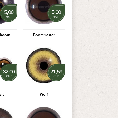
5,00
5,00
eur
eur
khoorn
Boommarter
32,00
21,59
eur
eur
ert
Wolf