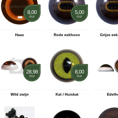
8,00
5,00
eur
eur
Haas
Rode eekhoon
Grijze ee
28,98
8,00
eur
eur
Wild zwijn
Kat / Huiskat
Edelh