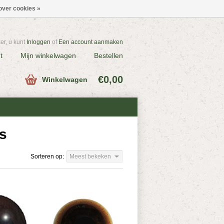
over cookies »
r, u kunt
Inloggen
of
Een account aanmaken
t
Mijn winkelwagen
Bestellen
€0,00
Winkelwagen
s
Sorteren op:
Meest bekeken