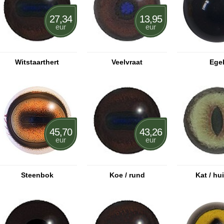
27,34
13,95
eur
eur
Witstaarthert
Veelvraat
Ege
45,70
43,26
eur
eur
Steenbok
Koe / rund
Kat / hu