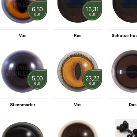
6,50
16,31
eur
eur
Vos
Ree
Schotse ho
5,00
23,22
eur
eur
Steenmarter
Vos
Das