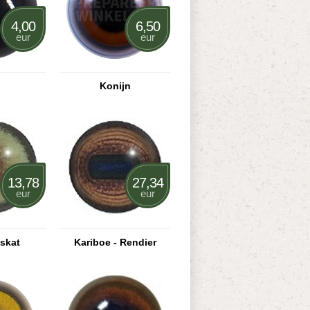
4,00
6,50
eur
eur
l
Konijn
13,78
27,34
eur
eur
iskat
Kariboe - Rendier