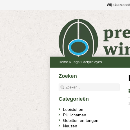
Wij slaan coo
Home
»
Tags
»
acrylic eyes
Zoeken
Categorieën
Looistoffen
PU lichamen
Gebitten en tongen
Neuzen