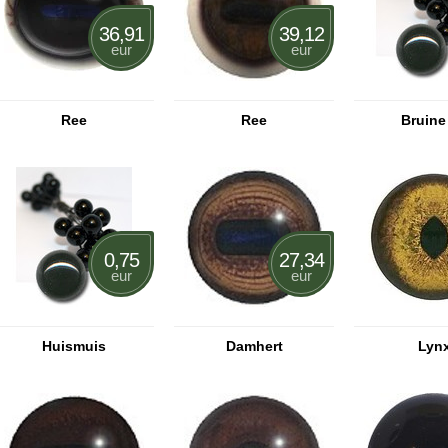
36,91
39,12
eur
eur
Ree
Ree
Bruine 
0,75
27,34
eur
eur
Huismuis
Damhert
Lyn