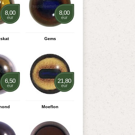
8,00
8,00
eur
eur
iskat
Gems
6,50
21,80
eur
eur
hond
Moeflon