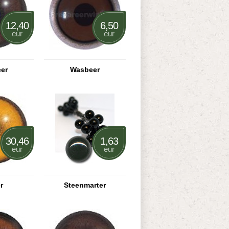
12,40
6,50
eur
eur
er
Wasbeer
30,46
1,63
eur
eur
r
Steenmarter