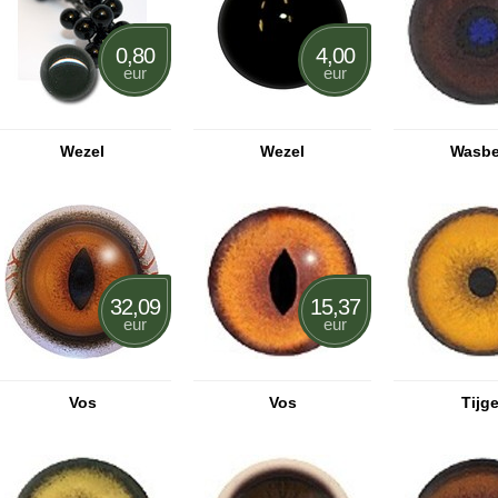
0,80
4,00
eur
eur
Wezel
Wezel
Wasbe
32,09
15,37
eur
eur
Vos
Vos
Tijge