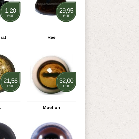
1,20
29,95
eur
eur
rat
Ree
21,56
32,00
eur
eur
x
Moeflon