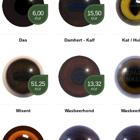
6,00
15,50
eur
eur
Das
Damhert - Kalf
Kat / Hu
51,25
13,32
eur
eur
Wisent
Wasbeerhond
Wasbeer