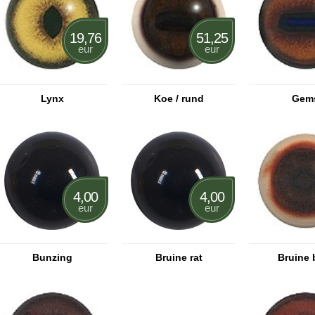
19,76
51,25
eur
eur
Lynx
Koe / rund
Gem
4,00
4,00
eur
eur
Bunzing
Bruine rat
Bruine 