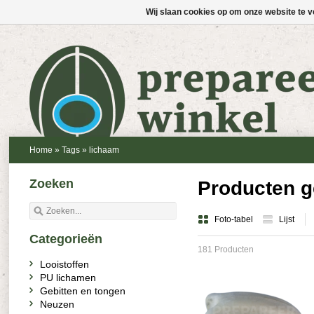
Wij slaan cookies op om onze website te v
Home
»
Tags
»
lichaam
Zoeken
Producten g
Foto-tabel
Lijst
Categorieën
181 Producten
Looistoffen
PU lichamen
Gebitten en tongen
Neuzen