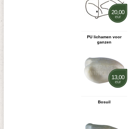
20,00
eur
PU lichamen voor
ganzen
13,00
eur
Bosuil