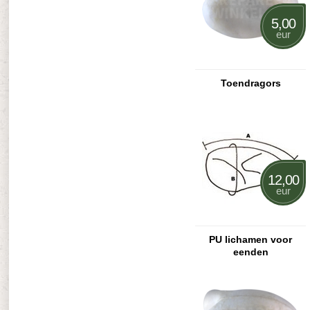
5,00
eur
Toendragors
12,00
eur
PU lichamen voor
eenden