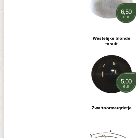
6,50
eur
Westelijke blonde
tapuit
5,00
eur
Zwartoormargrietje