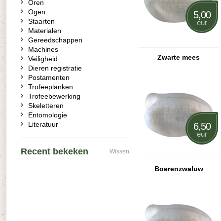
Oren
Ogen
5,00
Staarten
eur
Materialen
Gereedschappen
Machines
Zwarte mees
Veiligheid
Dieren registratie
Postamenten
Trofeeplanken
Trofeebewerking
Skeletteren
Entomologie
Literatuur
6,50
eur
Recent bekeken
Wissen
Boerenzwaluw