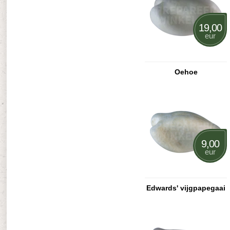
19,00
eur
Oehoe
9,00
eur
Edwards' vijgpapegaai