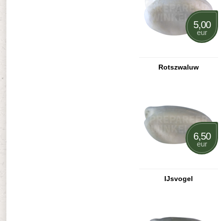
5,00
eur
Rotszwaluw
6,50
eur
IJsvogel