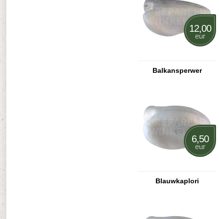
12,00
eur
Balkansperwer
6,50
eur
Blauwkaplori