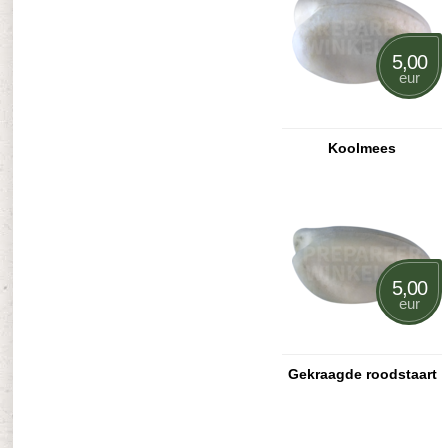
5,00
eur
Koolmees
5,00
eur
Gekraagde roodstaart