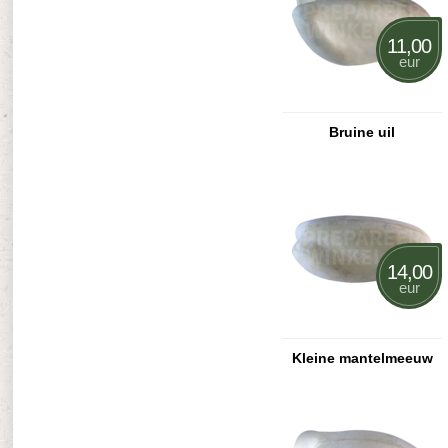
11,00
eur
Bruine uil
14,00
eur
Kleine mantelmeeuw