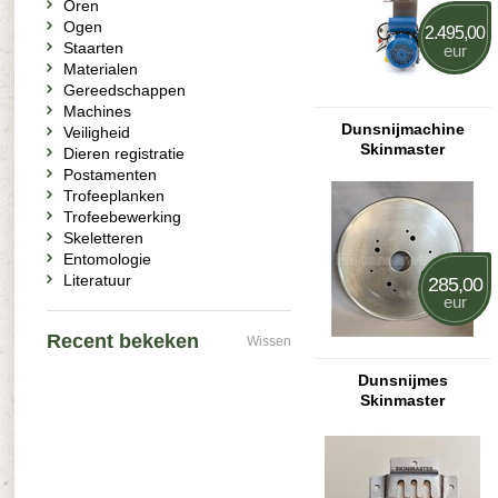
Oren
Ogen
2.495,00
Staarten
eur
Materialen
Gereedschappen
Machines
Dunsnijmachine
Veiligheid
Skinmaster
Dieren registratie
Postamenten
Trofeeplanken
Trofeebewerking
Skeletteren
Entomologie
Literatuur
285,00
eur
Recent bekeken
Wissen
Dunsnijmes
Skinmaster