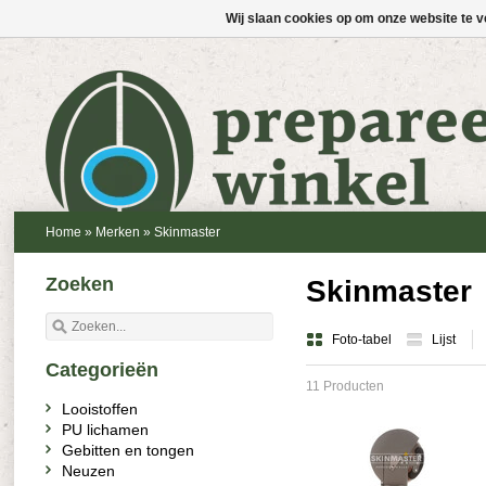
Wij slaan cookies op om onze website te v
Home
»
Merken
»
Skinmaster
Zoeken
Skinmaster
Foto-tabel
Lijst
Categorieën
11 Producten
Looistoffen
PU lichamen
Gebitten en tongen
Neuzen